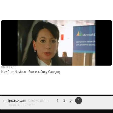
HD
00:02:57
NaviCon: Navicon - Success Story Category
← Предыдущая
Следующая →
1
2
3
4
Показаны 91-97 из 97