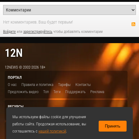
Нет комментариев. Ваш будет первым!
Войдите
или
зарегистрируйтесь
чтобы добавлять комментарии
12N
12NEWS © 2002-2026 18+
ПОРТАЛ
О нас
Правила и политика
Тарифы
Контакты
Предложить видео
Топ
Теги
Поддержать
Реклама
РЕСУРСЫ
ITBION.RU
12N.RU
EDU.12N
SMART.12N
12NEWS.RU
Мы используем файлы cookie для улучшения
работы сайта. Продолжая использование, вы
Принять
СОЦСЕТИ
соглашаетесь с
нашей политикой
.
VKontakte