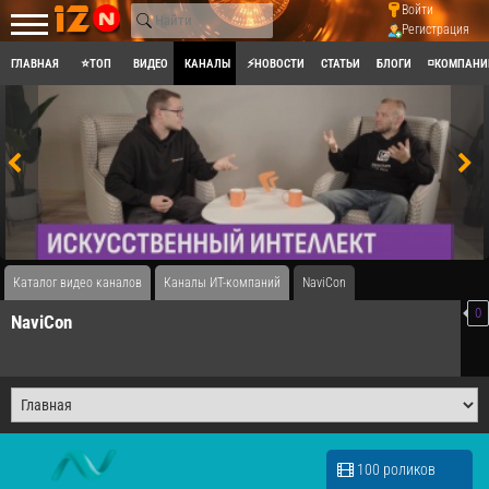
Войти
Регистрация
ГЛАВНАЯ
⭐ТОП
ВИДЕО
КАНАЛЫ
⚡НОВОСТИ
СТАТЬИ
БЛОГИ
◽КОМПАНИ
Каталог видео каналов
Каналы ИТ-компаний
NaviCon
0
NaviCon
100 роликов