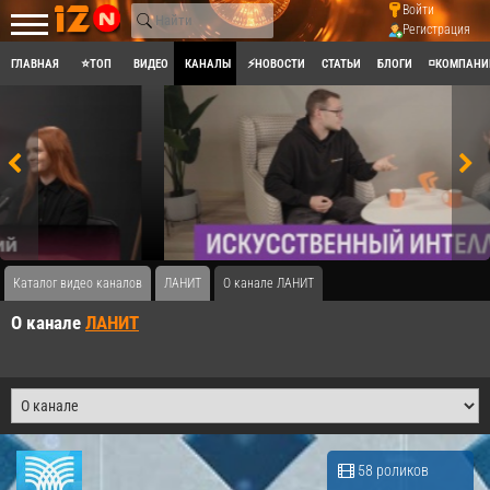
Войти
Регистрация
ГЛАВНАЯ
⭐ТОП
ВИДЕО
КАНАЛЫ
⚡НОВОСТИ
СТАТЬИ
БЛОГИ
◽КОМПАНИ
Каталог видео каналов
ЛАНИТ
О канале ЛАНИТ
О канале
ЛАНИТ
58 роликов