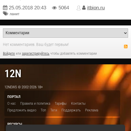
25.05.2018
20:43
5064
itbion.ru
ланит
Нет комментариев. Ваш будет первым!
Войдите
или
зарегистрируйтесь
чтобы добавлять комментарии
12N
12NEWS © 2002-2026 18+
ПОРТАЛ
О нас
Правила и политика
Тарифы
Контакты
Предложить видео
Топ
Теги
Поддержать
Реклама
РЕСУРСЫ
ITBION.RU
12N.RU
EDU.12N
SMART.12N
12NEWS.RU