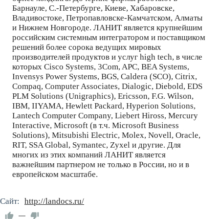
Барнауле, С.-Петербурге, Киеве, Хабаровске,
Владивостоке, Петропавловске-Камчатском, Алматы
и Нижнем Новгороде. ЛАНИТ является крупнейшим
российским системным интегратором и поставщиком
решений более сорока ведущих мировых
производителей продуктов и услуг high tech, в числе
которых Cisco Systems, 3Com, APC, BEA Systems,
Invensys Power Systems, BGS, Caldera (SCO), Citrix,
Compaq, Computer Assoсiates, Dialogic, Diebold, EDS
PLM Solutions (Unigraphics), Ericsson, F.G. Wilson,
IBM, IIYAMA, Hewlett Packard, Hyperion Solutions,
Lantech Computer Company, Liebert Hiross, Mercury
Interactive, Microsoft (в т.ч. Microsoft Business
Solutions), Mitsubishi Electric, Molex, Novell, Oracle,
RIT, SSA Global, Symantec, Zyxel и другие. Для
многих из этих компаний ЛАНИТ является
важнейшим партнером не только в России, но и в
европейском масштабе.
Сайт:
http://landocs.ru/
—