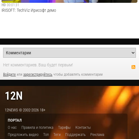
HD
00:01:31
IRISOFT: TechViz Ирисофт демо
Нет комментариев. Ваш будет первым!
Войдите
или
зарегистрируйтесь
чтобы добавлять комментарии
12N
12NEWS © 2002-2026 18+
ПОРТАЛ
О нас
Правила и политика
Тарифы
Контакты
Предложить видео
Топ
Теги
Поддержать
Реклама