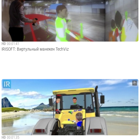
HD
00:01:41
IRISOFT: Виртульный манекен TechViz
HD
00:01:35