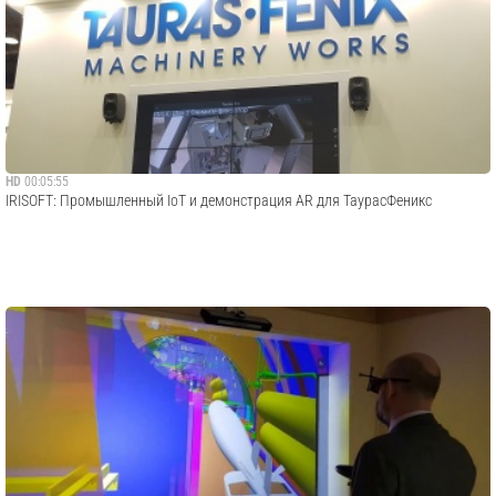
HD
00:05:55
IRISOFT: Промышленный IoT и демонстрация AR для ТаурасФеникс