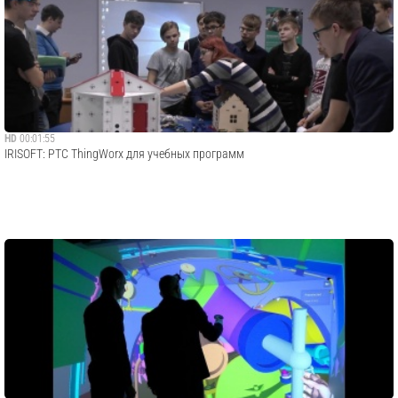
HD
00:01:55
IRISOFT: PTC ThingWorx для учебных программ