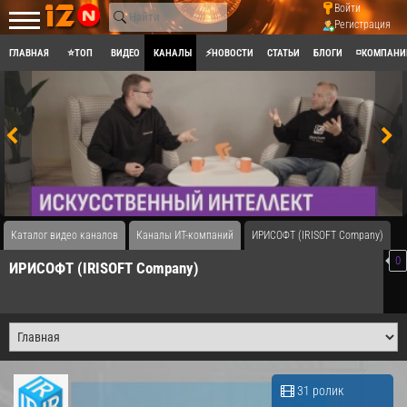
Войти
Регистрация
ГЛАВНАЯ
⭐ТОП
ВИДЕО
КАНАЛЫ
⚡НОВОСТИ
СТАТЬИ
БЛОГИ
◽КОМПАНИ
Каталог видео каналов
Каналы ИТ-компаний
ИРИСОФТ (IRISOFT Company)
0
ИРИСОФТ (IRISOFT Company)
31 ролик