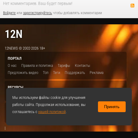
Нет комментариев. Ваш будет первым!
Войдите
или
зарегистрируйтесь
чтобы добавлять комментарии
12N
12NEWS © 2002-2026 18+
ПОРТАЛ
О нас
Правила и политика
Тарифы
Контакты
Предложить видео
Топ
Теги
Поддержать
Реклама
РЕСУРСЫ
ITBION.RU
12N.RU
EDU.12N
SMART.12N
12NEWS.RU
Мы используем файлы cookie для улучшения
работы сайта. Продолжая использование, вы
Принять
СОЦСЕТИ
соглашаетесь с
нашей политикой
.
VKontakte
|