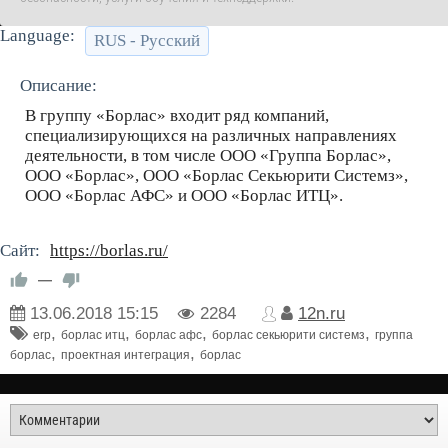
Language:
RUS - Русский
Описание:
В группу «Борлас» входит ряд компаний,
специализирующихся на различных направлениях
деятельности, в том числе ООО «Группа Борлас»,
ООО «Борлас», ООО «Борлас Секьюрити Системз»,
ООО «Борлас АФС» и ООО «Борлас ИТЦ».
Сайт:
https://borlas.ru/
—
13.06.2018
15:15
2284
12n.ru
,
,
,
,
erp
борлас итц
борлас афс
борлас секьюрити системз
группа
,
,
борлас
проектная интеграция
борлас