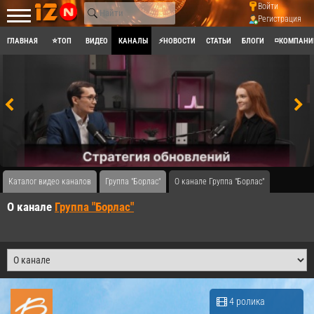
Войти
Регистрация
ГЛАВНАЯ
⭐ТОП
ВИДЕО
КАНАЛЫ
⚡НОВОСТИ
СТАТЬИ
БЛОГИ
◽КОМПАНИ
Каталог видео каналов
Группа "Борлас"
О канале Группа "Борлас"
О канале
Группа "Борлас"
4 ролика