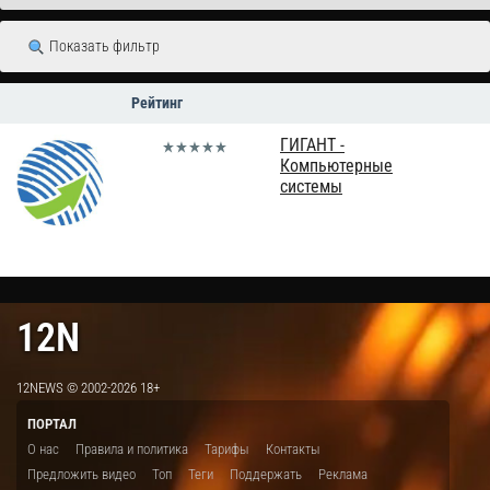
Показать фильтр
Рейтинг
ГИГАНТ -
Компьютерные
системы
12N
12NEWS © 2002-2026 18+
ПОРТАЛ
О нас
Правила и политика
Тарифы
Контакты
Предложить видео
Топ
Теги
Поддержать
Реклама