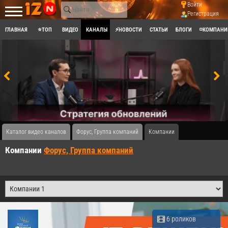
Войти
Регистрация
ГЛАВНАЯ
⭐ТОП
ВИДЕО
КАНАЛЫ
⚡НОВОСТИ
СТАТЬИ
БЛОГИ
◽КОМПАНИ
Каталог видео каналов
Форус, Группа компаний
Компании
Компании
Форус, Группа компаний
6 роликов