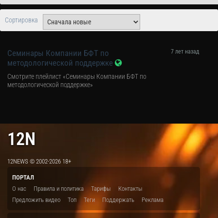
Сортировка
Семинары Компании БФТ по
7 лет назад
методологической поддержке
Смотрите плейлист «Семинары Компании БФТ по
методологической поддержке»
12N
12NEWS © 2002-2026 18+
ПОРТАЛ
О нас
Правила и политика
Тарифы
Контакты
Предложить видео
Топ
Теги
Поддержать
Реклама