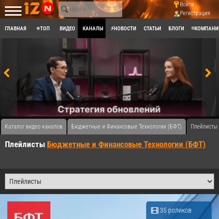
Войти
Регистрация
ГЛАВНАЯ
⭐ТОП
ВИДЕО
КАНАЛЫ
⚡НОВОСТИ
СТАТЬИ
БЛОГИ
◽КОМПАНИ
Каталог видео каналов
Бюджетные и Финансовые Технологии (БФТ)
Плейлисты 
Плейлисты
Бюджетные и Финансовые Технологии (БФТ)
35 роликов