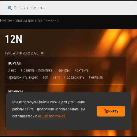
Показать фильтр
Нет технологии для отображения
12N
12NEWS © 2002-2026 18+
ПОРТАЛ
О нас
Правила и политика
Тарифы
Контакты
Предложить видео
Топ
Теги
Поддержать
Реклама
РЕСУРСЫ
ITBION.RU
12N.RU
EDU.12N
SMART.12N
12NEWS.RU
Мы используем файлы cookie для улучшения
работы сайта. Продолжая использование, вы
Принять
СОЦСЕТИ
соглашаетесь с
нашей политикой
.
VKontakte
|