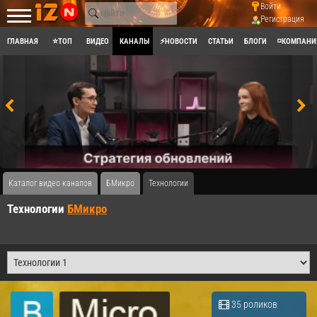
Войти
Регистрация
ГЛАВНАЯ
⭐ТОП
ВИДЕО
КАНАЛЫ
⚡НОВОСТИ
СТАТЬИ
БЛОГИ
◽КОМПАНИ
Каталог видео каналов
БМикро
Технологии
Технологии
БМикро
35 роликов