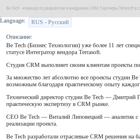
Be Tech - команда по разработке и внедрению CRM. Партнеры Terrasoft в с
Language:
RUS - Русский
Описание:
Be Tech (Бизнес Технологии) уже более 11 лет спе
статусе Интегратор вендора Terrasoft.
Студия CRM выполняет своим клиентам проекты по
За множество лет абсолютно все проекты студии Be
возможным благодаря практическому опыту каждого
Технический директор студии Be Tech — Дмитрий Г
практическую экспертизу в CRM рынке.
CEO Be Tech — Виталий Липовецкий — аналитик с 
реализации проекта.
Be Tech разработали отраслевые CRM решения на ба