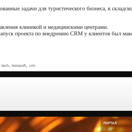
анные задачи для туристического бизнеса, в складско
равления клиникой и медицинскими центрами.
запуск проекта по внедрению CRM у клиентов был ма
,
,
 tech
terrasoft
crm
ПОРТАЛ
О нас