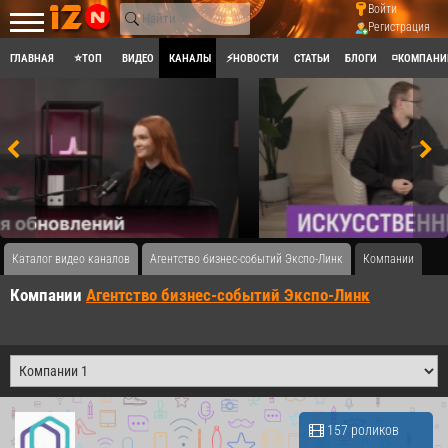
Войти
Регистрация
ГЛАВНАЯ
⭐ТОП
ВИДЕО
КАНАЛЫ
⚡НОВОСТИ
СТАТЬИ
БЛОГИ
◽КОМПАНИ
Каталог видео каналов
Агентство бизнес-событий Экспо-Линк
Компании
Компании
Агентство бизнес-событий Экспо-Линк
157 роликов