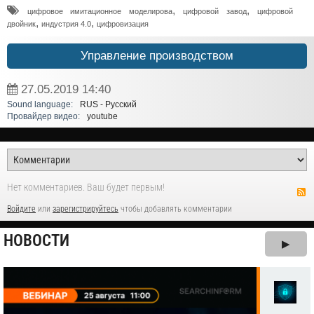
,
,
цифровое имитационное моделирова
цифровой завод
цифровой
,
,
двойник
индустрия 4.0
цифровизация
Управление производством
27.05.2019
14:40
Sound language:
RUS - Русский
Провайдер видео:
youtube
Нет комментариев. Ваш будет первым!
Войдите
или
зарегистрируйтесь
чтобы добавлять комментарии
НОВОСТИ
▶