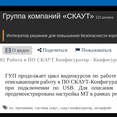
Группа компаний «СКАУТ»
122 ролика
Интегратор решения для повышения безопасности корп
Поделиться
Пожаловаться
О видео
02 Работа в ПО СКАУТ Конфигуратор - Конфигур
ГУП продолжает цикл видеокурсов по работе
описывающем работу в ПО СКАУТ-Конфигурато
при подключении по USB. Для описания 
продемонстрирована настройка МТ в рамках ре
,
,
,
,
по
программа
система скаут
скаут-конфигуратор
интерфейс