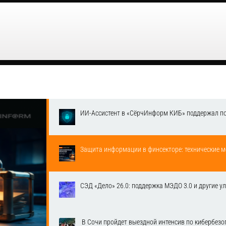
ИИ-Ассистент в «СёрчИнформ КИБ» поддержал п
Защита информации в финсекторе: технические м
СЭД «Дело» 26.0: поддержка МЭДО 3.0 и другие у
​ В Сочи пройдет выездной интенсив по кибербе