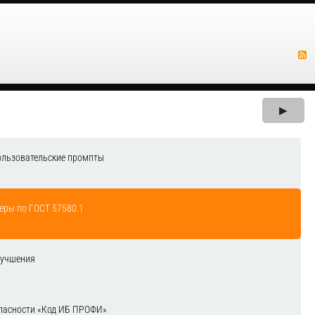
▶
ользовательские промпты
еры по ГОСТ 57580.1
лучшения
зопасности «Код ИБ ПРОФИ»