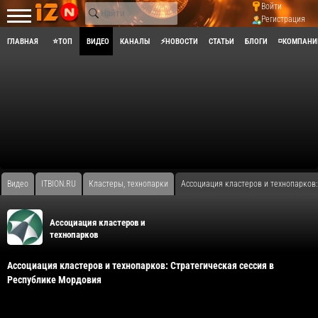
Войти
Регистрация
ГЛАВНАЯ
⭐ТОП
ВИДЕО
КАНАЛЫ
⚡НОВОСТИ
СТАТЬИ
БЛОГИ
◽КОМПАНИ
Видео
ITBION.RU
Кластеры, технопарки
​Ассоциация кластеров и технопарков
Ассоциация кластеров и
технопарков
​Ассоциация кластеров и технопарков: Стратегическая сессия в
Республике Мордовия