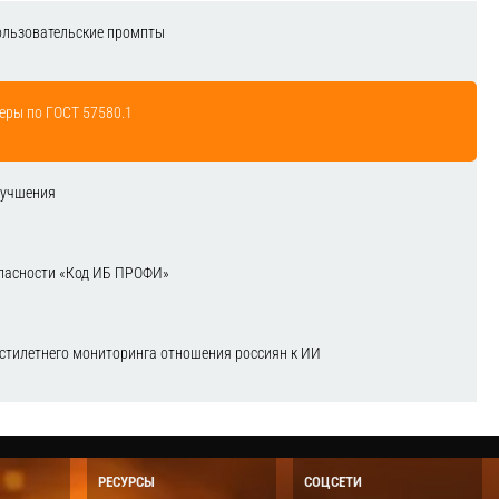
ользовательские промпты
еры по ГОСТ 57580.1
лучшения
зопасности «Код ИБ ПРОФИ»
естилетнего мониторинга отношения россиян к ИИ
РЕСУРСЫ
СОЦСЕТИ