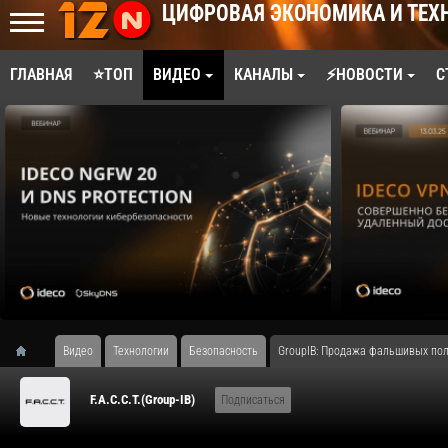
ЦИФРОВАЯ ЭКОНОМИКА И ТЕХ
ГЛАВНАЯ
⭐ТОП
ВИДЕО
КАНАЛЫ
⚡НОВОСТИ
С
Видео
Технологии
Безопасность
GroupIB: Продажа фальшивых по
F.A.С.С.T.(Group-IB)
Подписаться