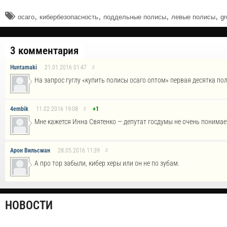
,
,
,
,
осаго
кибербезопасность
поддельные полисы
левые полисы
gr
3 комментария
Huntamaki
21.01.2016
01:47
#
На запрос гуглу «купить полисы осаго оптом» первая десятка по
4embik
11.02.2016
19:08
#
+1
Мне кажется Инна Святенко — депутат госдумы не очень понимает
Арон Вильсман
28.05.2016
11:39
#
А про тор забыли, кибер херы или он не по зубам.
НОВОСТИ