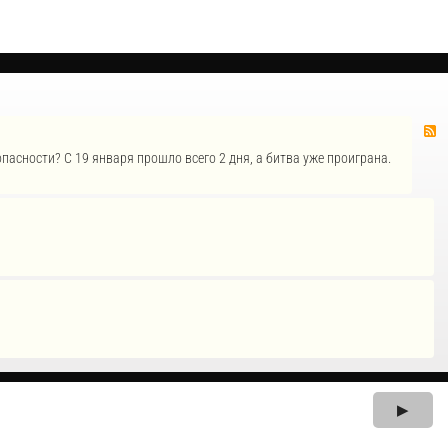
пасности? С 19 января прошло всего 2 дня, а битва уже проиграна.
▶