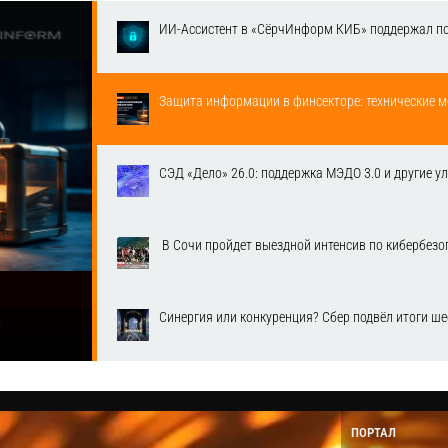
ИИ-Ассистент в «СёрчИнформ КИБ» поддержал п
Защита информации в финсекторе: технические м
СЭД «Дело» 26.0: поддержка МЭДО 3.0 и другие у
​ В Сочи пройдет выездной интенсив по кибербе
Синергия или конкуренция? Сбер подвёл итоги ш
1
ПОРТАЛ