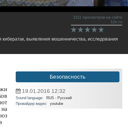
1111 просмотров на сайте
12n.ru
ия кибератак, выявления мошенничества, исследования
Безопасность
ажи
19.01.2016
12:32
ков
Sound language:
RUS - Русский
ают
Провайдер видео:
youtube
 на
оюз
в