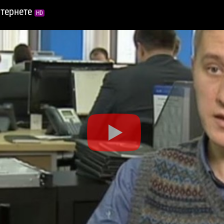
нтернете
HD