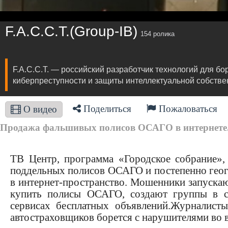
F.A.С.С.T.(Group-IB)
154 ролика
F.A.С.С.T. — российский разработчик технологий для 
киберпреступности и защиты интеллектуальной собствен
Поделиться
Пожаловаться
О видео
Продажа фальшивых полисов ОСАГО в интернете
ТВ Центр, программа «Городское собрание»,
поддельных полисов ОСАГО и постепенно геог
в интернет-пространство. Мошенники запускаю
купить полисы ОСАГО, создают группы в 
сервисах бесплатных объявлений.Журналист
автостраховщиков борется с нарушителями во в