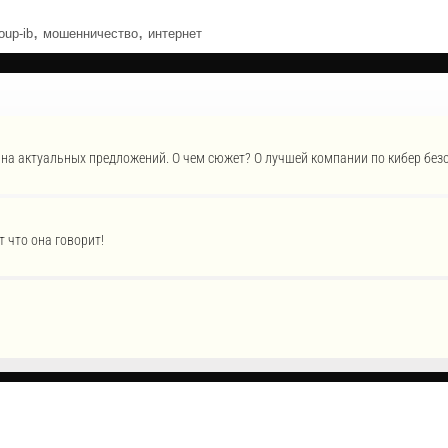
,
,
oup-ib
мошенничество
интернет
лна актуальных предложений. О чем сюжет? О лучшей компании по кибер безо
 что она говорит!