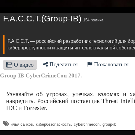
F.A.С.С.T.(Group-IB)
154 ролика
F.A.С.С.T. — российский разработчик технологий для 
киберпреступности и защиты интеллектуальной собствен
Поделиться
Пожаловаться
О видео
Group IB CyberCrimeCon 2017.
Узнавайте об угрозах, утечках, взломах и х
навредить. Российский поставщик Threat Intel
IDC и Forrester.
,
,
,
илья сачков
кибербезопасность
cybercrimecon
group-ib