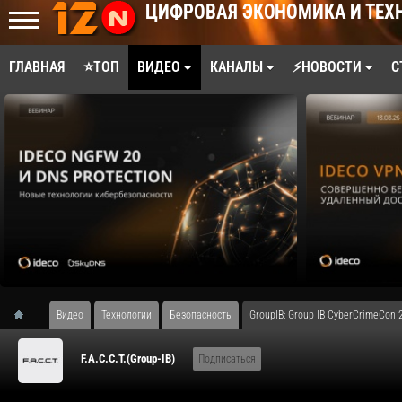
ЦИФРОВАЯ ЭКОНОМИКА И ТЕХ
ГЛАВНАЯ
⭐ТОП
ВИДЕО
КАНАЛЫ
⚡НОВОСТИ
С
Видео
Технологии
Безопасность
GroupIB: Group IB CyberCrimeCon 
F.A.С.С.T.(Group-IB)
Подписаться