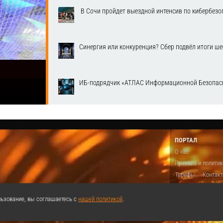
​ В Сочи пройдет выездной интенсив по кибербе
Синергия или конкуренция? Сбер подвёл итоги ш
ИБ-подрядчик «АТЛАС Информационной Безопасн
ПОРТАЛ
О нас
Правила и полити
Тарифы
Контак
Предложить виде
Теги
Поддержа
ьзование, вы соглашаетесь с
нашей политикой
.
Реклама