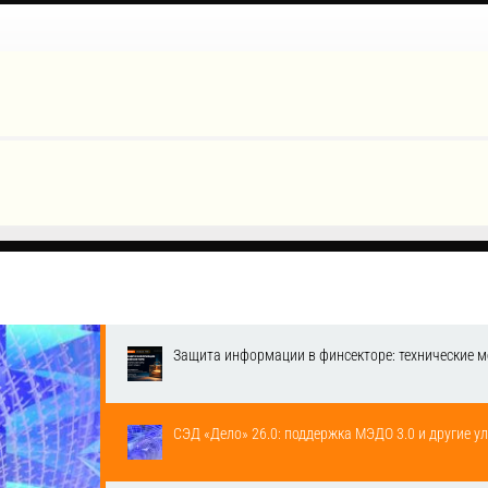
Защита информации в финсекторе: технические м
СЭД «Дело» 26.0: поддержка МЭДО 3.0 и другие у