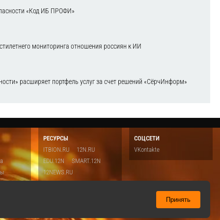
зопасности «Код ИБ ПРОФИ»
естилетнего мониторинга отношения россиян к ИИ
ости» расширяет портфель услуг за счет решений «СёрчИнформ»
РЕСУРСЫ
СОЦСЕТИ
ITBION.RU
12N.RU
VKontakte
ка
EDU.12N
SMART.12N
ты
12NEWS.RU
о
Топ
ть
Принять