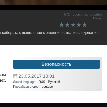
572 просмотра на сайте
12n.ru
ия кибератак, выявления мошенничества, исследования
Безопасность
вам
23.05.2017
18:01
er,
Sound language:
RUS - Русский
Провайдер видео:
youtube