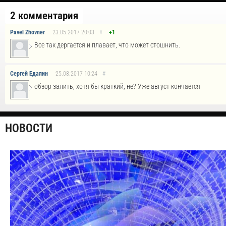
2 комментария
Pavel Zhovner
23.05.2017
20:03
#
+1
Все так дергается и плавает, что может стошнить.
Сергей Едалин
25.08.2017
10:24
#
обзор залить, хотя бы краткий, не? Уже август кончается
НОВОСТИ