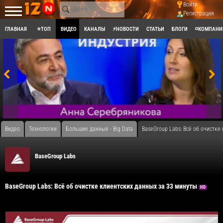
Войти
Регистрация
ГЛАВНАЯ
⭐ТОП
ВИДЕО
КАНАЛЫ
⚡НОВОСТИ
СТАТЬИ
БЛОГИ
◽КОМПАНИ
Видео
Технологии
Большие данные - Big Data
BaseGroup Labs: Всё об очистке
BaseGroup Labs
BaseGroup Labs: Всё об очистке клиентских данных за 33 минуты
HD