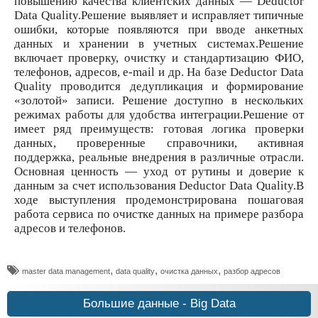
повышению качества клиентских данных — Deductor
Data Quality.Решение выявляет и исправляет типичные
ошибки, которые появляются при вводе анкетных
данных и хранении в учетных системах.Решение
включает проверку, очистку и стандартизацию ФИО,
телефонов, адресов, e-mail и др. На базе Deductor Data
Quality проводится дедупликация и формирование
«золотой» записи. Решение доступно в нескольких
режимах работы для удобства интеграции.Решение от
имеет ряд преимуществ: готовая логика проверки
данных, проверенные справочники, активная
поддержка, реальные внедрения в различные отрасли.
Основная ценность — уход от рутины и доверие к
данным за счет использования Deductor Data Quality.В
ходе выступления продемонстрирована пошаговая
работа сервиса по очистке данных на примере разбора
адресов и телефонов.
,
,
,
master data management
data quality
очистка данных
разбор адресов
Большие данные - Big Data