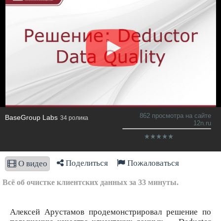
862 просмотра на сайте
BaseGroup Labs
34 ролика
12n.ru
Поделиться
Пожаловаться
О видео
Всё об очистке клиентских данных за 33 минуты.
Алексей Арустамов продемонстрировал решение по