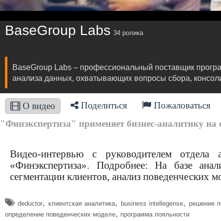
BaseGroup Labs
34 ролика
BaseGroup Labs – профессиональный поставщик програм
анализа данных, охватывающих вопросы сбора, консоли
Поделиться
Пожаловаться
О видео
"Финэкспертиза" применяет бизнес-аналитику на о
Видео-интервью с руководителем отдела а
«Финэкспертиза». Подробнее: На базе ана
сегментации клиентов, анализ поведенческих м
,
,
,
deductor
клиентская аналитика
business intellegense
решение п
,
определение поведенческих моделе
программа лояльности