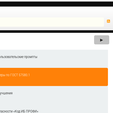
▶
ользовательские промпты
еры по ГОСТ 57580.1
лучшения
зопасности «Код ИБ ПРОФИ»