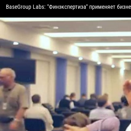
BaseGroup Labs: "Финэкспертиза" применяет бизне