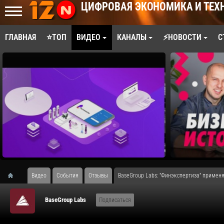
ЦИФРОВАЯ ЭКОНОМИКА И ТЕХ
ГЛАВНАЯ
⭐ТОП
ВИДЕО
КАНАЛЫ
⚡НОВОСТИ
С
Видео
События
Отзывы
BaseGroup Labs: "Финэкспертиза" применя
BaseGroup Labs
Подписаться