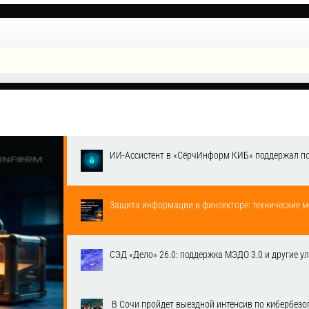
ИИ-Ассистент в «СёрчИнформ КИБ» поддержал п
Защита информации в финсекторе: технические м
СЭД «Дело» 26.0: поддержка МЭДО 3.0 и другие у
​ В Сочи пройдет выездной интенсив по кибербе