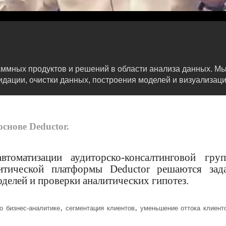
мных продуктов и решений в области анализа данных. Мы 
дации, очистки данных, построения моделей и визуализаци
снове Deductor.
втоматизации аудиторско-консалтинговой гру
литической платформы Deductor решаются зад
оделей и проверки аналитических гипотез.
,
,
о бизнес-аналитике
сегментация клиентов
уменьшение оттока клиент