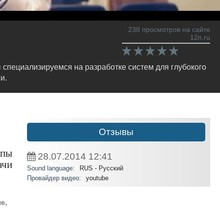
238 просмотров на сайте
12n.ru
специализируемся на разработке систем для глубокого
и.
Отзывы
ппы
28.07.2014
12:41
ачи
Sound language:
RUS - Русский
Провайдер видео:
youtube
,
ов