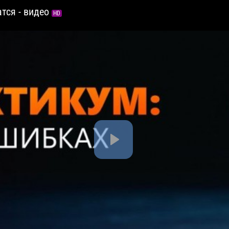
тся - видео
HD