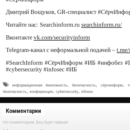
Дмитрий Вощуков, GR-специалист #СёрчИнфо
Читайте нас: Searchinform.ru
searchinform.ru/
Вконтакте
vk.com/securityinform
Telegram-канал с неформальной подачей –
t.me/
#SearchInform #СёрчИнформ #ИБ #инфобез #
#cybersecurity #infosec #ИБ
,
,
,
информационная безопаность
безопасность
сёрчинформ
т
,
,
,
безопасность
конференция
cybersecurity
infosec
Комментарии
Нет комментариев. Ваш будет первым!