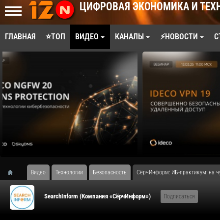
ЦИФРОВАЯ ЭКОНОМИКА И ТЕХ
ГЛАВНАЯ
⭐ТОП
ВИДЕО
КАНАЛЫ
⚡НОВОСТИ
С
Видео
Технологии
Безопасность
СёрчИнформ: ИБ-практикум: на ч
SearchInform (Компания «СёрчИнформ»)
Подписаться