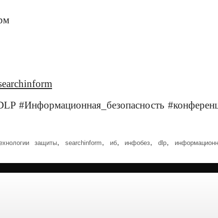
рм
searchinform
DLP #Информационная_безопасность #конферен
,
,
,
,
,
ехнологии защиты
searchinform
иб
инфобез
dlp
информацион