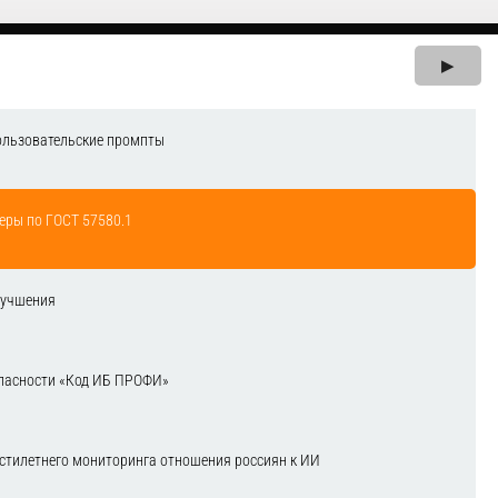
▶
ользовательские промпты
еры по ГОСТ 57580.1
лучшения
зопасности «Код ИБ ПРОФИ»
естилетнего мониторинга отношения россиян к ИИ