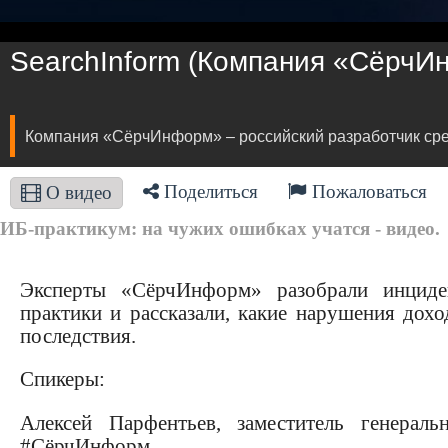
SearchInform (Компания «СёрчИ
Компания «СёрчИнформ» – российский разработчик ср
Поделиться
Пожаловаться
О видео
ИБ-практикум: на чужих ошибках учатся - видео.
Эксперты «СёрчИнформ» разобрали инциде
практики и рассказали, какие нарушения дохо
последствия.
Спикеры:
Алексей Парфентьев, заместитель генерал
#СёрчИнформ