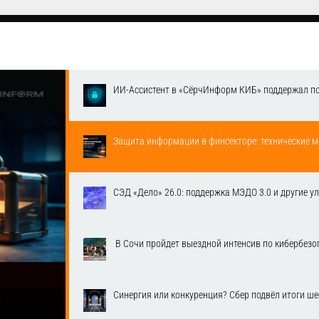
ИИ-Ассистент в «СёрчИнформ КИБ» поддержал п
Защита информации в финсекторе: технические м
СЭД «Дело» 26.0: поддержка МЭДО 3.0 и другие у
​ В Сочи пройдет выездной интенсив по кибербе
Синергия или конкуренция? Сбер подвёл итоги ш
1