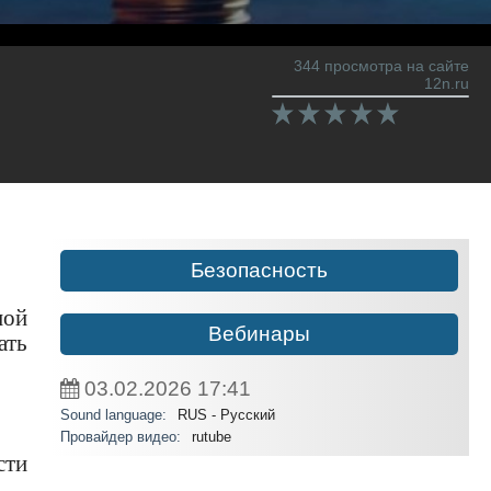
344 просмотра на сайте
12n.ru
Безопасность
ной
Вебинары
ать
03.02.2026
17:41
Sound language:
RUS - Русский
Провайдер видео:
rutube
сти