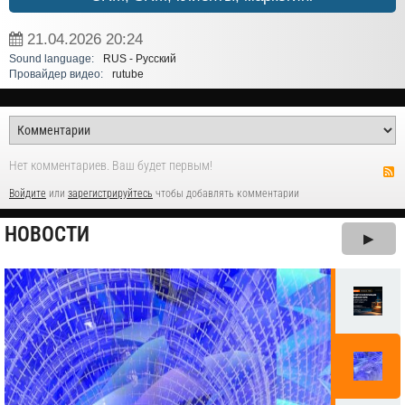
21.04.2026
20:24
Sound language:
RUS - Русский
Провайдер видео:
rutube
Нет комментариев. Ваш будет первым!
Войдите
или
зарегистрируйтесь
чтобы добавлять комментарии
НОВОСТИ
▶