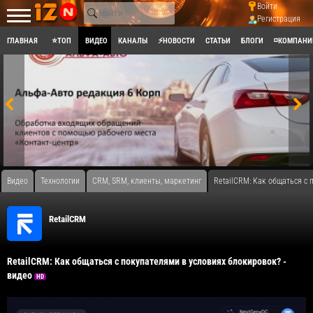
Войти
Регистрация
ГЛАВНАЯ
⭐ТОП
ВИДЕО
КАНАЛЫ
⚡НОВОСТИ
СТАТЬИ
БЛОГИ
◽КОМПАНИ
Видео
Технологии
CRM, SRM, клиенты, маркетинг
​RetailCRM: Как общаться с
RetailCRM
​RetailCRM: Как общаться с покупателями в условиях блокировок? -
видео
HD