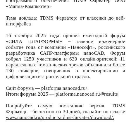
программного обеспечения TDMS Фарватер ООО
«Магма-Компьютер»
Тема доклада: TDMS Фарватер: от классики до веб-
интерфейса
16 октября 2025 года прошел ежегодный форум
«СИЛА ПЛАТФОРМЫ» – главное инженерное
событие года от компании «Нанософт», российского
разработчика САПР-платформы nanoCAD. Форум
собрал 1250 участников и 630 онлайн-зрителей; 11
параллельных тематических треков объединили более
130 спикеров, говоривших о проектировании и
цифровизации в строительной отрасли.
Сайт форума —
platforma.nanocad.ru/
Итоги форума 2025 —
platforma.nanocad.ru/#results
Попробуйте самую последнюю версию TDMS
Фарватер – бесплатно на 30 дней, скачайте по ссылке
www.nanocad.ru/products/tdms-farvater/download/.