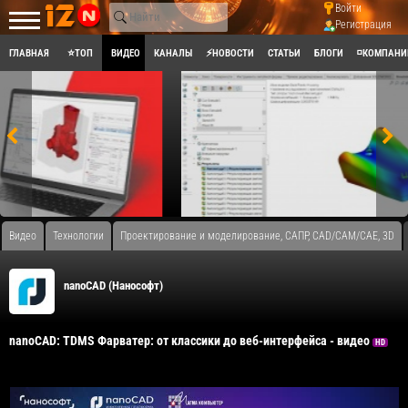
Войти
Регистрация
ГЛАВНАЯ
⭐ТОП
ВИДЕО
КАНАЛЫ
⚡НОВОСТИ
СТАТЬИ
БЛОГИ
◽КОМПАНИ
Видео
Технологии
Проектирование и моделирование, САПР, CAD/CAM/CAE, 3D
nanoCAD (Нанософт)
nanoCAD: TDMS Фарватер: от классики до веб-интерфейса - видео
HD