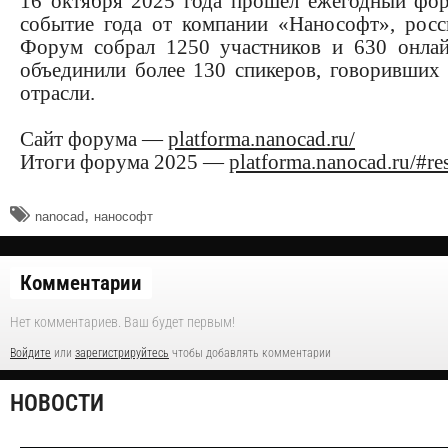
16 октября 2025 года прошел ежегодный 
событие года от компании «Нанософт», рос
Форум собрал 1250 участников и 630 онлайн
объединили более 130 спикеров, говоривших
отрасли.
Сайт форума —
platforma.nanocad.ru/
Итоги форума 2025 —
platforma.nanocad.ru/#res
,
nanocad
нанософт
Комментарии
Нет комментариев. Ваш будет первым!
Войдите
или
зарегистрируйтесь
чтобы добавлять комментарии
НОВОСТИ