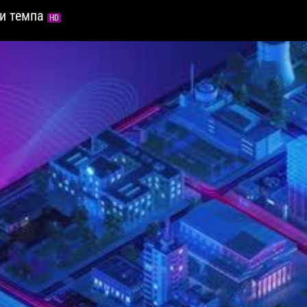
ри темпа
HD