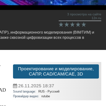
3 просмотра на сайте
12n.ru
САПР), информационного моделирования (BIM/ТИМ) и
также сквозной цифровизации всех процессов в
.
Проектирование и моделирование,
САПР, CAD/CAM/CAE, 3D
26.11.2025
18:37
CAD
Sound language:
RUS - Русский
Провайдер видео:
rutube