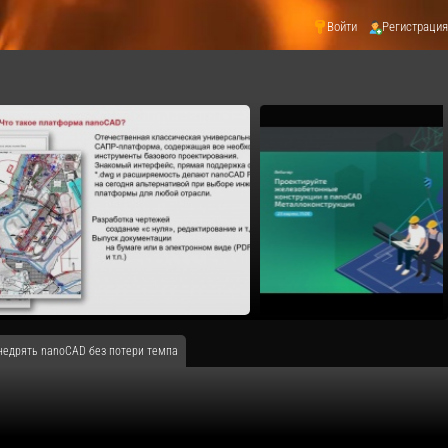
Войти
Регистрация
недрять nanoCAD без потери темпа