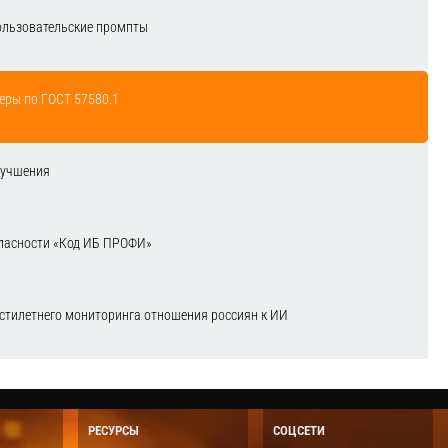
ользовательские промпты
еры по ГОСТ 57580.1
лучшения
зопасности «Код ИБ ПРОФИ»
естилетнего мониторинга отношения россиян к ИИ
РЕСУРСЫ
СОЦСЕТИ