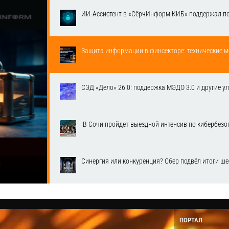
ИИ-Ассистент в «СёрчИнформ КИБ» поддержал п
Защита информации в финсекторе: технические м
СЭД «Дело» 26.0: поддержка МЭДО 3.0 и другие у
​ В Сочи пройдет выездной интенсив по кибербе
Синергия или конкуренция? Сбер подвёл итоги ш
1
ПОРТАЛ