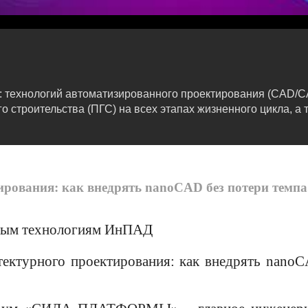
: технологий автоматизированного проектирования (CAD/
строительства (ПГС) на всех этапах жизненного цикла, а 
рования: как внедрять nanoCAD без потери темпа
овым технологиям ИнПАД
тектурного проектирования: как внедрять nano