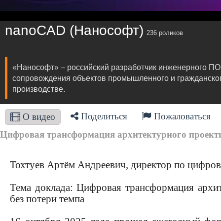
nanoCAD (Нанософт)
236 роликов
«Нанософт» – российский разработчик инженерного ПО
сопровождения объектов промышленного и гражданского 
производстве.
Поделиться
Пожаловаться
О видео
Цифровая трансформация архитектурного проекти
Тохтуев Артём Андреевич, директор по цифр
Тема доклада: Цифровая трансформация архи
без потери темпа