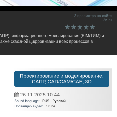
2 просмотра на сайте
12n.ru
САПР), информационного моделирования (BIM/ТИМ) и
также сквозной цифровизации всех процессов в
Проектирование и моделирование,
САПР, CAD/CAM/CAE, 3D
26.11.2025
10:44
Sound language:
RUS - Русский
Провайдер видео:
rutube