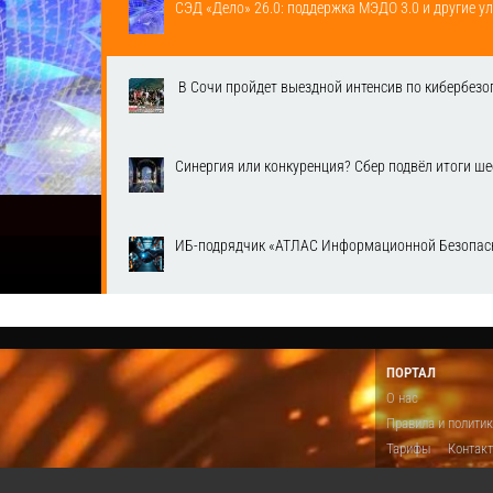
СЭД «Дело» 26.0: поддержка МЭДО 3.0 и другие у
​ В Сочи пройдет выездной интенсив по кибербе
Синергия или конкуренция? Сбер подвёл итоги ш
ИБ-подрядчик «АТЛАС Информационной Безопасн
ПОРТАЛ
О нас
Правила и полити
Тарифы
Контак
Предложить виде