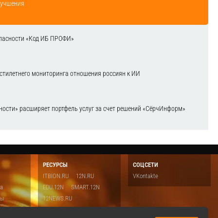
лучшения
зопасности «Код ИБ ПРОФИ»
естилетнего мониторинга отношения россиян к ИИ
ости» расширяет портфель услуг за счет решений «СёрчИнформ»
РЕСУРСЫ
СОЦСЕТИ
ITBION.RU
12N.RU
VKontakte
ка
EDU.12N
SMART.12N
ты
12NEWS.RU
о
Топ