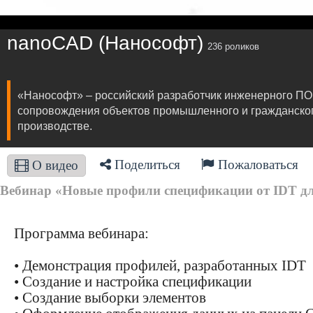
nanoCAD (Нанософт)
236 роликов
«Нанософт» – российский разработчик инженерного ПО
сопровождения объектов промышленного и гражданского 
производстве.
Поделиться
Пожаловаться
О видео
Вебинар «Новые профили спецификации от IDT дл
Программа вебинара:
• Демонстрация профилей, разработанных IDT
• Создание и настройка спецификации
• Создание выборки элементов