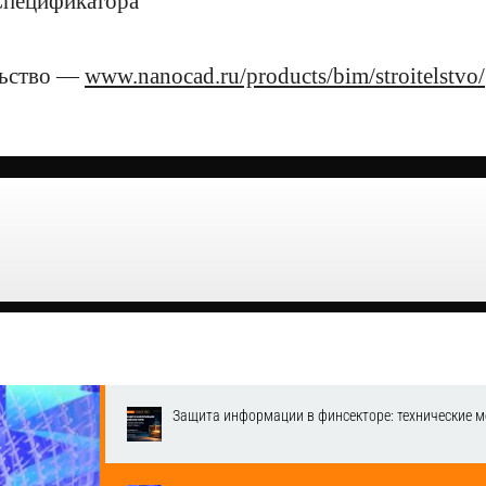
Спецификатора
льство —
www.nanocad.ru/products/bim/stroitelstvo/
Защита информации в финсекторе: технические м