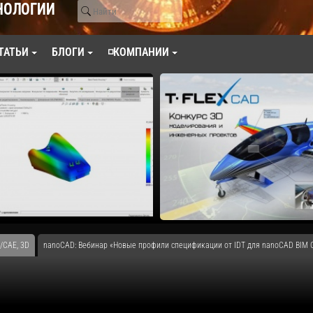
НОЛОГИИ
ТАТЬИ
БЛОГИ
◽КОМПАНИИ
/CAE, 3D
nanoCAD: Вебинар «Новые профили спецификации от IDT для nanoCAD BIM С