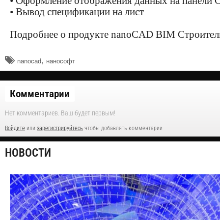
• Оформление отображения данных на панели 
• Вывод спецификации на лист
Подробнее о продукте nanoCAD BIM Строите
,
nanocad
нанософт
Комментарии
Нет комментариев. Ваш будет первым!
Войдите
или
зарегистрируйтесь
чтобы добавлять комментарии
НОВОСТИ