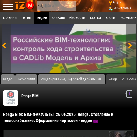
Войти
Регистрация
ГЛАВНАЯ
⭐ТОП
ВИДЕО
КАНАЛЫ
⚡НОВОСТИ
СТАТЬИ
БЛОГИ
◽КОМПАНИ
Видео
Технологии
Моделирование, цифровой двойник, BIM
Renga BIM: BIM-ФА
1
Renga BIM
Renga BIM: BIM-ФАКУЛЬТЕТ 26.06.2025: Renga. Отопление и
теплоснабжение. Оформление чертежей - видео
HD