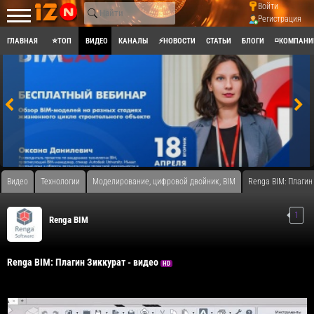
Войти
Регистрация
ГЛАВНАЯ
⭐ТОП
ВИДЕО
КАНАЛЫ
⚡НОВОСТИ
СТАТЬИ
БЛОГИ
◽КОМПАНИ
Видео
Технологии
Моделирование, цифровой двойник, BIM
Renga BIM: Плагин
1
Renga BIM
Renga BIM: Плагин Зиккурат - видео
HD