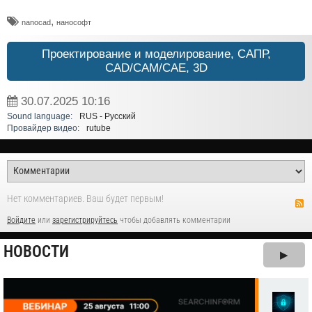
,
nanocad
нанософт
Проектирование и моделирование, САПР,
CAD/CAM/CAE, 3D
30.07.2025
10:16
Sound language:
RUS - Русский
Провайдер видео:
rutube
Нет комментариев. Ваш будет первым!
Войдите
или
зарегистрируйтесь
чтобы добавлять комментарии
НОВОСТИ
▶