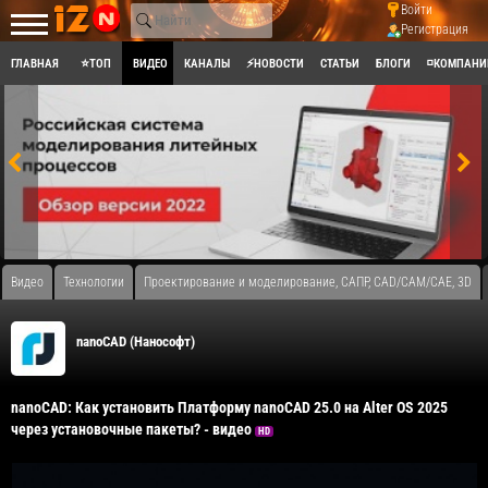
Войти
Регистрация
ГЛАВНАЯ
⭐ТОП
ВИДЕО
КАНАЛЫ
⚡НОВОСТИ
СТАТЬИ
БЛОГИ
◽КОМПАНИ
Видео
Технологии
Проектирование и моделирование, САПР, CAD/CAM/CAE, 3D
nanoCAD (Нанософт)
nanoCAD: Как установить Платформу nanoCAD 25.0 на Alter OS 2025
через установочные пакеты? - видео
HD