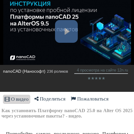
4 просмотра на сайте 12n.ru
nanoCAD (Нанософт)
236 роликов
Поделиться
Пожаловаться
О видео
Как установить Платформу nanoCAD 25.0 на Alter OS 2025
через установочные пакеты? - видео.
Попробуйте самую последнюю версию Платформы