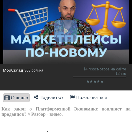
14 просмотров на сайте
МойСклад
303 ролика
12n.ru
Поделиться
Пожаловаться
О видео
Как закон о Платформенной Экономике повлияет на
продавцов? // Разбор - видео.