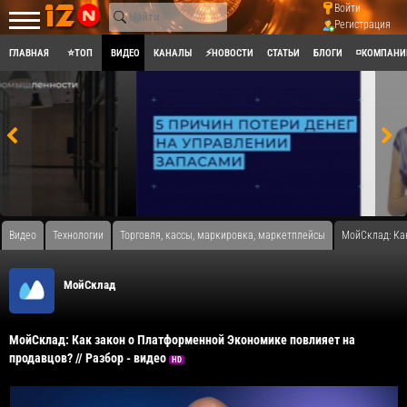
Войти
Регистрация
ГЛАВНАЯ
⭐ТОП
ВИДЕО
КАНАЛЫ
⚡НОВОСТИ
СТАТЬИ
БЛОГИ
◽КОМПАНИ
Видео
Технологии
Торговля, кассы, маркировка, маркетплейсы
МойСклад: Как
МойСклад
МойСклад: Как закон о Платформенной Экономике повлияет на
продавцов? // Разбор - видео
HD