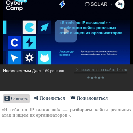
3 просмотра на сайте 12n.ru
Инфосистемы Джет
189 роликов
Поделиться
Пожаловаться
О видео
«Я тебя по IP вычислю!» — разбираем кейсы реальных
атак и ищем их организаторов -.