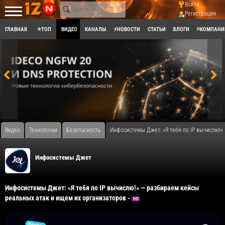
Войти
Регистрация
ГЛАВНАЯ
⭐ТОП
ВИДЕО
КАНАЛЫ
⚡НОВОСТИ
СТАТЬИ
БЛОГИ
◽КОМПАНИ
Видео
Технологии
Безопасность
Инфосистемы Джет: «Я тебя по IP вычислю!»
Инфосистемы Джет
Инфосистемы Джет: «Я тебя по IP вычислю!» — разбираем кейсы
реальных атак и ищем их организаторов -
HD