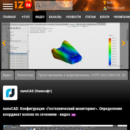
Войти
Регистрация
ГЛАВНАЯ
⭐ТОП
ВИДЕО
КАНАЛЫ
⚡НОВОСТИ
СТАТЬИ
БЛОГИ
◽КОМПАНИ
Видео
Технологии
Проектирование и моделирование, САПР, CAD/CAM/CAE, 3D
nanoCAD (Нанософт)
nanoCAD: Конфигурация «Геотехнический мониторинг». Определение
координат колонн по сечениям - видео
HD