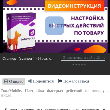
3 просмотра на сайте 12n.ru
Сканпорт (scanport)
424 ролика
Поделиться
Пожаловаться
О видео
DataMobile. Настройка быстрых действий по товару -
видео.
В этом ролике мы рассказываем, как настроить и