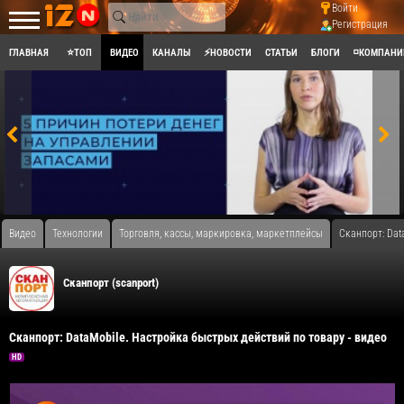
Войти
Регистрация
ГЛАВНАЯ
⭐ТОП
ВИДЕО
КАНАЛЫ
⚡НОВОСТИ
СТАТЬИ
БЛОГИ
◽КОМПАНИ
Видео
Технологии
Торговля, кассы, маркировка, маркетплейсы
Сканпорт: Dat
Сканпорт (scanport)
Сканпорт: DataMobile. Настройка быстрых действий по товару - видео
HD