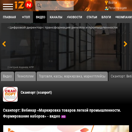
Войти
Регистрация
ГЛАВНАЯ
⭐ТОП
ВИДЕО
КАНАЛЫ
⚡НОВОСТИ
СТАТЬИ
БЛОГИ
◽КОМПАНИ
Видео
Технологии
Торговля, кассы, маркировка, маркетплейсы
Сканпорт: Ве
Сканпорт (scanport)
Сканпорт: Вебинар «Маркировка товаров легкой промышленности.
Формирование наборов» - видео
HD