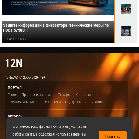
Защита информации в финсекторе: технические меры по
ГОСТ 57580.1
6 дней назад
12N
12NEWS © 2002-2026 18+
ПОРТАЛ
О нас
Правила и политика
Тарифы
Контакты
Предложить видео
Топ
Теги
Поддержать
Реклама
РЕСУРСЫ
ITBION.RU
12N.RU
EDU.12N
SMART.12N
12NEWS.RU
Мы используем файлы cookie для улучшения
работы сайта. Продолжая использование, вы
Принять
СОЦСЕТИ