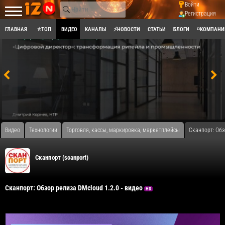
Войти
Регистрация
ГЛАВНАЯ
⭐ТОП
ВИДЕО
КАНАЛЫ
⚡НОВОСТИ
СТАТЬИ
БЛОГИ
◽КОМПАНИ
Видео
Технологии
Торговля, кассы, маркировка, маркетплейсы
Сканпорт: Обз
Сканпорт (scanport)
Сканпорт: Обзор релиза DMcloud 1.2.0 - видео
HD