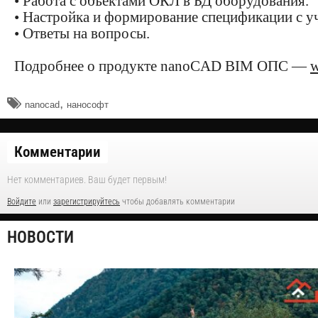
• Работа с объектами ОКЛ в БД оборудования.
• Настройка и формирование спецификации с 
• Ответы на вопросы.
Подробнее о продукте nanoCAD BIM ОПС —
w
,
nanocad
нанософт
Комментарии
Нет комментариев. Ваш будет первым!
Войдите
или
зарегистрируйтесь
чтобы добавлять комментарии
НОВОСТИ