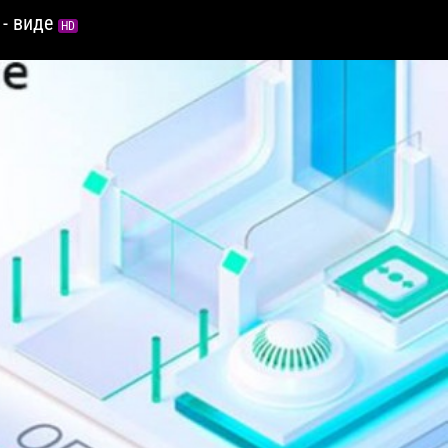
 - виде
HD