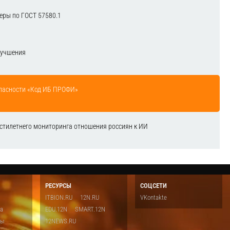
еры по ГОСТ 57580.1
лучшения
зопасности «Код ИБ ПРОФИ»
естилетнего мониторинга отношения россиян к ИИ
РЕСУРСЫ
СОЦСЕТИ
ITBION.RU
12N.RU
VKontakte
ка
EDU.12N
SMART.12N
ты
12NEWS.RU