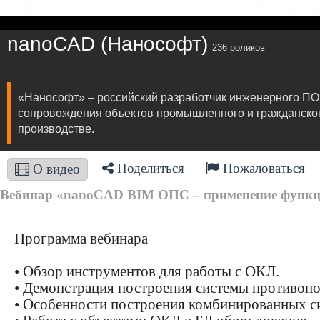
nanoCAD (Нанософт)
236 роликов
«Нанософт» – российский разработчик инженерного ПО
сопровождения объектов промышленного и гражданского 
производстве.
Поделиться
Пожаловаться
О видео
Вебинар «nanoCAD BIM ОПС – применение функци
Программа вебинара
• Обзор инструментов для работы с ОКЛ.
• Демонстрация построения системы противоп
• Особенности построения комбинированных с