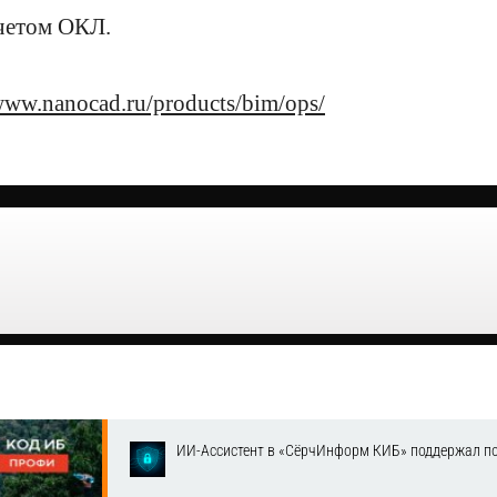
учетом ОКЛ.
ww.nanocad.ru/products/bim/ops/
ИИ-Ассистент в «СёрчИнформ КИБ» поддержал п