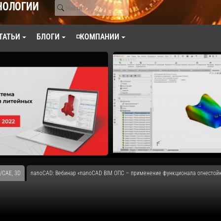
НОЛОГИИ
ТАТЬИ
БЛОГИ
◽КОМПАНИИ
/CAE, 3D
nanoCAD: Вебинар «nanoCAD BIM ОПС – применение функционала огнестойк