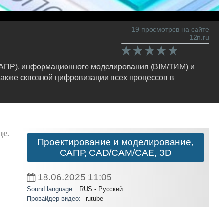
19 просмотров на сайте
12n.ru
САПР), информационного моделирования (BIM/ТИМ) и
также сквозной цифровизации всех процессов в
де.
Проектирование и моделирование,
САПР, CAD/CAM/CAE, 3D
18.06.2025
11:05
Sound language:
RUS - Русский
Провайдер видео:
rutube