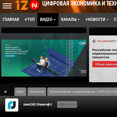
ЦИФРОВАЯ ЭКОНОМИКА И ТЕХ
ГЛАВНАЯ
⭐ТОП
ВИДЕО
КАНАЛЫ
⚡НОВОСТИ
С
Видео
Технологии
Проектирование и моделирование, САПР, CAD/CAM
nanoCAD (Нанософт)
Подписаться