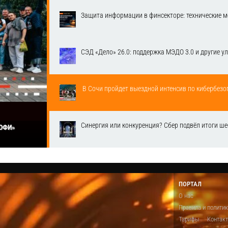
Защита информации в финсекторе: технические м
СЭД «Дело» 26.0: поддержка МЭДО 3.0 и другие у
​ В Сочи пройдет выездной интенсив по кибербе
Синергия или конкуренция? Сбер подвёл итоги ш
РОФИ»
ПОРТАЛ
О нас
Правила и полити
Тарифы
Контак