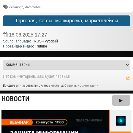
,
сканпорт
datamobile
Торговля, кассы, маркировка, маркетплейсы
16.06.2025
17:27
Sound language:
RUS - Русский
Провайдер видео:
rutube
Нет комментариев. Ваш будет первым!
Войдите
или
зарегистрируйтесь
чтобы добавлять комментарии
НОВОСТИ
▶