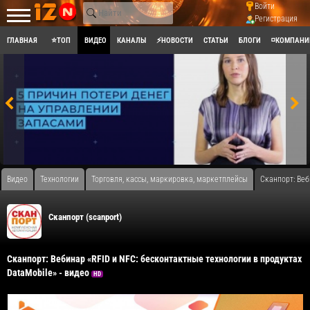
Войти
Регистрация
ГЛАВНАЯ
⭐ТОП
ВИДЕО
КАНАЛЫ
⚡НОВОСТИ
СТАТЬИ
БЛОГИ
◽КОМПАНИ
Видео
Технологии
Торговля, кассы, маркировка, маркетплейсы
Сканпорт: Веб
Сканпорт (scanport)
Сканпорт: Вебинар «RFID и NFC: бесконтактные технологии в продуктах
DataMobile» - видео
HD