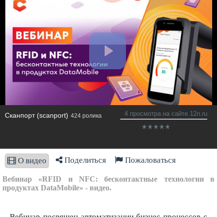
4 просмотра на сайте 12n.ru
Сканпорт (scanport)
424 ролика
Поделиться
Пожаловаться
О видео
Вебинар «RFID и NFC: бесконтактные технологии в
продуктах DataMobile» - видео.
Вебинар посвящен автоматизации бизнес-процессов с