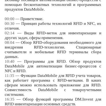
помощью бесконтактных технологий и программных
продуктов DataMobile.
00:00
— Приветствие.
00:30
— Принцип работы технологий RFID и NFC, их
отличия.
02:14
— Виды RFID-меток для инвентаризации и
других задач, сферы применения.
08:04
— Обзор RFID-оборудования необходимого для
внедрения RFID-технологии. Стационарные
считыватели и мобильные RFID терминалы сбора
данных.
10:40
— Программы для RFID. Обзор продуктов
DataMobile для автоматизации бизнес-процессов с
NFC и RFID.
11:35
— Функции DataMobile для RFID учета товаров,
как работает программа с RFID-метками. В каких
сферам можно использовать приложение для RFID.
Совместимость DataMobile с товароучетными
системами.
16:35
— Обзор функций программы DM.Invent для
RFID инвентаризации основных средств.