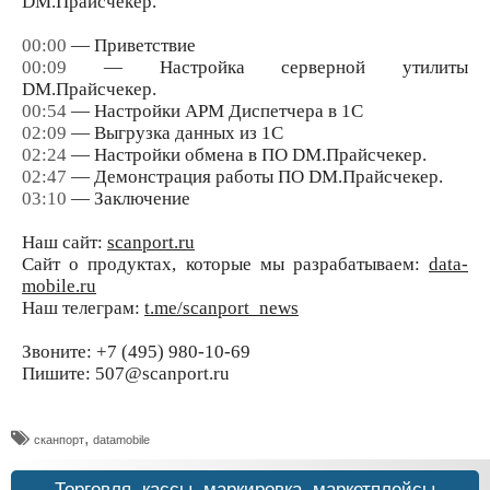
DM.Прайсчекер.
00:00
— Приветствие
00:09
— Настройка серверной утилиты
DM.Прайсчекер.
00:54
— Настройки АРМ Диспетчера в 1С
02:09
— Выгрузка данных из 1С
02:24
— Настройки обмена в ПО DM.Прайсчекер.
02:47
— Демонстрация работы ПО DM.Прайсчекер.
03:10
— Заключение
Наш сайт:
scanport.ru
Сайт о продуктах, которые мы разрабатываем:
data-
mobile.ru
Наш телеграм:
t.me/scanport_news
Звоните: +7 (495) 980-10-69
Пишите: 507@scanport.ru
,
сканпорт
datamobile
Торговля, кассы, маркировка, маркетплейсы