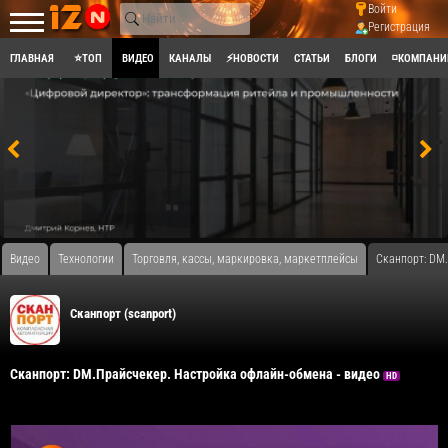
Войти
Регистрация
ГЛАВНАЯ
⭐ТОП
ВИДЕО
КАНАЛЫ
⚡НОВОСТИ
СТАТЬИ
БЛОГИ
◽КОМПАНИ
Видео
Технологии
Торговля, кассы, маркировка, маркетплейсы
Сканпорт: DM
Сканпорт (scanport)
Сканпорт: DM.Прайсчекер. Настройка офлайн-обмена - видео
HD