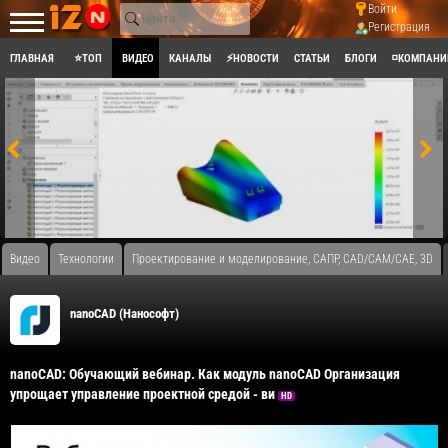
Войти
Регистрация
ГЛАВНАЯ
⭐ТОП
ВИДЕО
КАНАЛЫ
⚡НОВОСТИ
СТАТЬИ
БЛОГИ
◽КОМПАНИ
Видео
Технологии
Проектирование и моделирование, САПР, CAD/CAM/CAE, 3D
nanoCAD (Нанософт)
nanoCAD: Обучающий вебинар. Как модуль nanoCAD Организация
упрощает управление проектной средой - ви
HD