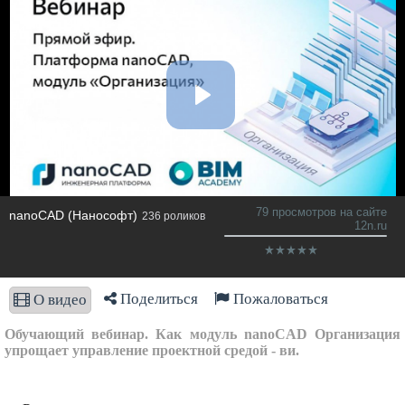
79 просмотров на сайте
nanoCAD (Нанософт)
236 роликов
12n.ru
Поделиться
Пожаловаться
О видео
Обучающий вебинар. Как модуль nanoCAD Организация
упрощает управление проектной средой - ви.