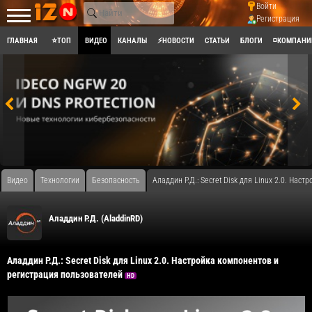
Войти
Регистрация
ГЛАВНАЯ
⭐ТОП
ВИДЕО
КАНАЛЫ
⚡НОВОСТИ
СТАТЬИ
БЛОГИ
◽КОМПАНИ
Видео
Технологии
Безопасность
Аладдин Р.Д.: Secret Disk для Linux 2.0. На
Аладдин Р.Д. (AladdinRD)
Аладдин Р.Д.: Secret Disk для Linux 2.0. Настройка компонентов и
регистрация пользователей
HD