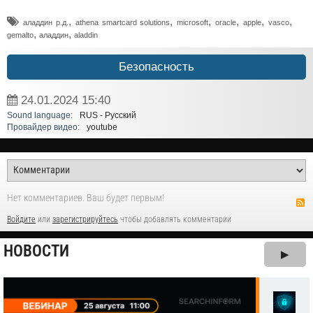
,
,
,
,
,
,
аладдин р.д.
athena smartcard solutions
microsoft
oracle
apple
vasco
,
,
gemalto
аладдин
aladdin
Безопасность
24.01.2024
15:40
Sound language:
RUS - Русский
Провайдер видео:
youtube
Нет комментариев. Ваш будет первым!
Войдите
или
зарегистрируйтесь
чтобы добавлять комментарии
НОВОСТИ
▶