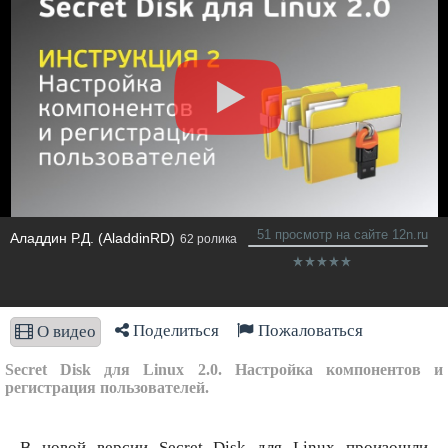
51 просмотр на сайте 12n.ru
Аладдин Р.Д. (AladdinRD)
62 ролика
Поделиться
Пожаловаться
О видео
Secret Disk для Linux 2.0. Настройка компонентов и
регистрация пользователей.
В новой версии Secret Disk для Linux произошли