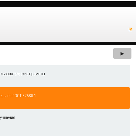
▶
ользовательские промпты
еры по ГОСТ 57580.1
лучшения