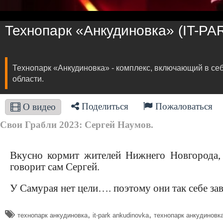
​Технопарк «Анкудиновка» (IT-PA
​Технопарк «Анкудиновка» - комплекс, включающий в с
области.
Поделиться
Пожаловаться
О видео
Свои Грабли 2023: Сергей Наумов.
Вкусно кормит жителей Нижнего Новгорода,
говорит сам Сергей.
У Самурая нет цели…. поэтому они так себе зав
,
,
технопарк анкудиновка
it-park ankudinovka
​технопарк анкудиновк