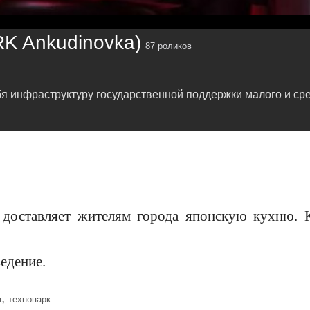
RK Ankudinovka)
87 роликов
ебя инфраструктуру государственной поддержки малого и с
 доставляет жителям города японскую кухню. 
едение.
,
а
технопарк