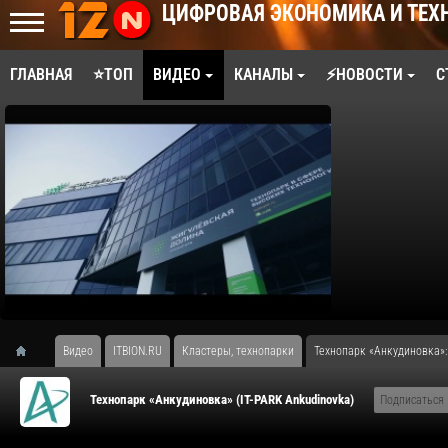
ЦИФРОВАЯ ЭКОНОМИКА И ТЕХ
ГЛАВНАЯ
⭐ТОП
ВИДЕО
КАНАЛЫ
⚡НОВОСТИ
С
Видео
ITBION.RU
Кластеры, технопарки
​Технопарк «Анкудиновка»
​Технопарк «Анкудиновка» (IT-PARK Ankudinovka)
Подписаться