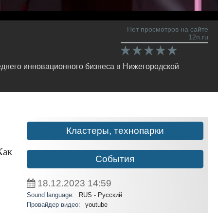
Нет просмотров на сайте
12n.ru
реднего инновационного бизнеса в Нижегородской
Кластеры, технопарки
Как
События
18.12.2023
14:59
Sound language:
RUS - Русский
Провайдер видео:
youtube