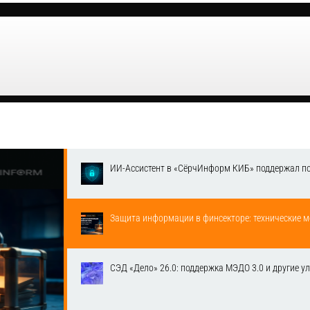
ИИ-Ассистент в «СёрчИнформ КИБ» поддержал п
Защита информации в финсекторе: технические м
СЭД «Дело» 26.0: поддержка МЭДО 3.0 и другие у