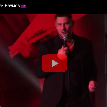
гей Наумов
HD