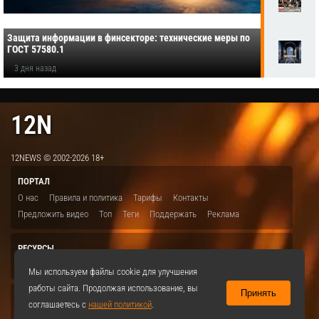
Защита информации в финсекторе: технические меры по
ГОСТ 57580.1
3 дня назад
12N
12NEWS © 2002-2026 18+
ПОРТАЛ
О нас
Правила и политика
Тарифы
Контакты
Предложить видео
Топ
Теги
Поддержать
Реклама
РЕСУРСЫ
ITBION.RU
12N.RU
EDU.12N
SMART.12N
12NEWS.RU
Мы используем файлы cookie для улучшения
работы сайта. Продолжая использование, вы
Принять
СОЦСЕТИ
соглашаетесь с
нашей политикой
.
VKontakte