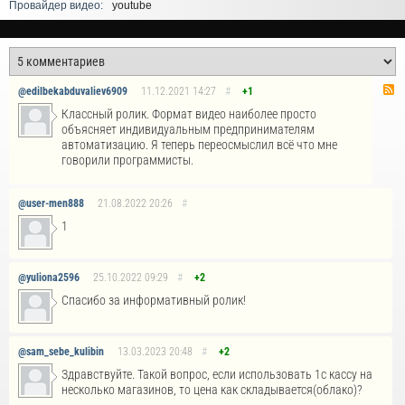
Провайдер видео:
youtube
@edilbekabduvaliev6909
11.12.2021
14:27
#
+1
Классный ролик. Формат видео наиболее просто
объясняет индивидуальным предпринимателям
автоматизацию. Я теперь переосмыслил всё что мне
говорили программисты.
@user-men888
21.08.2022
20:26
#
1
@yuliona2596
25.10.2022
09:29
#
+2
Спасибо за информативный ролик!
@sam_sebe_kulibin
13.03.2023
20:48
#
+2
Здравствуйте. Такой вопрос, если использовать 1с кассу на
несколько магазинов, то цена как складывается(облако)?