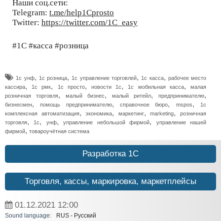
Наши соц.сети:
Telegram:
t.me/help1Cprosto
Twitter:
https://twitter.com/1C_easy
#1С #касса #розница
,
,
,
,
1с унф
1c розница
1с управление торговлей
1с касса
рабочее место
,
,
,
,
,
кассира
1с рмк
1с просто
новости 1с
1с мобильная касса
малая
,
,
,
,
розничная торговля
малый бизнес
малый ритейл
предпринимателю
,
,
,
,
бизнесмен
помощь предпринимателю
справочное бюро
mspos
1с
,
,
,
,
комплексная автоматизация
экономика
маркетинг
marketing
розничная
,
,
,
,
торговля
1с
унф
управление небольшой фирмой
управление нашей
,
фирмой
товароучётная система
Разработка 1С
Торговля, кассы, маркировка, маркетплейсы
01.12.2021
12:00
Sound language:
RUS - Русский