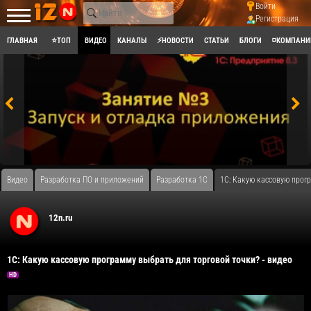
Войти
Регистрация
ГЛАВНАЯ
⭐ТОП
ВИДЕО
КАНАЛЫ
⚡НОВОСТИ
СТАТЬИ
БЛОГИ
◽КОМПАНИ
Видео
Разработка ПО и приложений
Разработка 1С
1С: Какую кассовую прогр
12n.ru
1С: Какую кассовую программу выбрать для торговой точки? - видео
HD