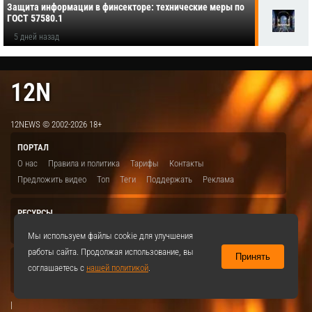
Защита информации в финсекторе: технические меры по
ГОСТ 57580.1
5 дней назад
12N
12NEWS © 2002-2026 18+
ПОРТАЛ
О нас
Правила и политика
Тарифы
Контакты
Предложить видео
Топ
Теги
Поддержать
Реклама
РЕСУРСЫ
ITBION.RU
12N.RU
EDU.12N
SMART.12N
12NEWS.RU
Мы используем файлы cookie для улучшения
работы сайта. Продолжая использование, вы
Принять
СОЦСЕТИ
соглашаетесь с
нашей политикой
.
VKontakte
|