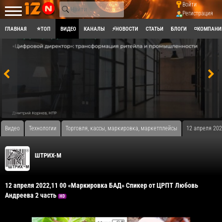
Войти
Регистрация
ГЛАВНАЯ
⭐ТОП
ВИДЕО
КАНАЛЫ
⚡НОВОСТИ
СТАТЬИ
БЛОГИ
◽КОМПАНИ
Видео
Технологии
Торговля, кассы, маркировка, маркетплейсы
12 апреля 20
ШТРИХ-М
12 апреля 2022,11 00 «Маркировка БАД» Спикер от ЦРПТ Любовь
Андреева 2 часть
HD