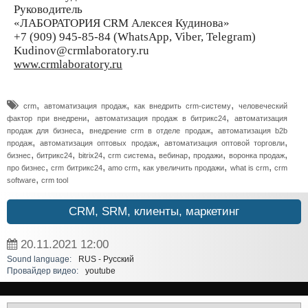
Руководитель
«ЛАБОРАТОРИЯ CRM Алексея Кудинова»
+7 (909) 945-85-84 (WhatsApp, Viber, Telegram)
Kudinov@crmlaboratory.ru
www.crmlaboratory.ru
,
,
,
crm
автоматизация продаж
как внедрить crm-систему
человеческий
,
,
фактор при внедрени
автоматизация продаж в битрикс24
автоматизация
,
,
продаж для бизнеса
внедрение crm в отделе продаж
автоматизация b2b
,
,
,
продаж
автоматизация оптовых продаж
автоматизация оптовой торговли
,
,
,
,
,
,
,
бизнес
битрикс24
bitrix24
crm система
вебинар
продажи
воронка продаж
,
,
,
,
,
про бизнес
crm битрикс24
amo crm
как увеличить продажи
what is crm
crm
,
software
crm tool
CRM, SRM, клиенты, маркетинг
20.11.2021
12:00
Sound language:
RUS - Русский
Провайдер видео:
youtube