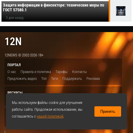
Защита информации в финсекторе: технические меры по
ГОСТ 57580.1
3 дня назад
12N
12NEWS © 2002-2026 18+
ПОРТАЛ
О нас
Правила и политика
Тарифы
Контакты
Предложить видео
Топ
Теги
Поддержать
Реклама
РЕСУРСЫ
ITBION.RU
12N.RU
EDU.12N
SMART.12N
12NEWS.RU
Мы используем файлы cookie для улучшения
работы сайта. Продолжая использование, вы
Принять
СОЦСЕТИ
соглашаетесь с
нашей политикой
.
VKontakte
|