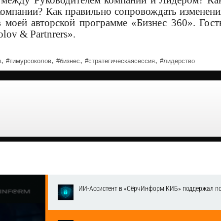
компании? Как правильно сопровождать изменени
 моей авторской программе «Бизнес 360». Гост
lov & Partnrers».
,
,
,
,
я
#тимурсоколов
#бизнес
#стратегическаясессия
#лидерство
ИИ-Ассистент в «СёрчИнформ КИБ» поддержал п