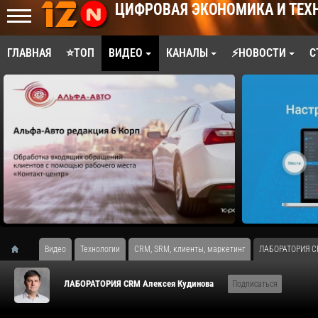
ЦИФРОВАЯ ЭКОНОМИКА И ТЕХ
ГЛАВНАЯ
⭐ТОП
ВИДЕО
КАНАЛЫ
⚡НОВОСТИ
С
Видео
Технологии
CRM, SRM, клиенты, маркетинг
ЛАБОРАТОРИЯ C
ЛАБОРАТОРИЯ CRM Алексея Кудинова
Подписаться