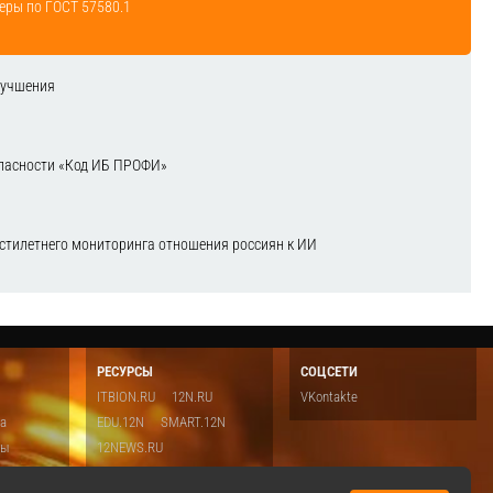
еры по ГОСТ 57580.1
лучшения
зопасности «Код ИБ ПРОФИ»
естилетнего мониторинга отношения россиян к ИИ
РЕСУРСЫ
СОЦСЕТИ
ITBION.RU
12N.RU
VKontakte
ка
EDU.12N
SMART.12N
ты
12NEWS.RU
о
Топ