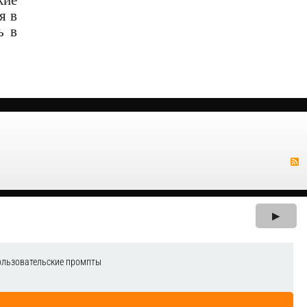
я в
ь в
▶
ользовательские промпты