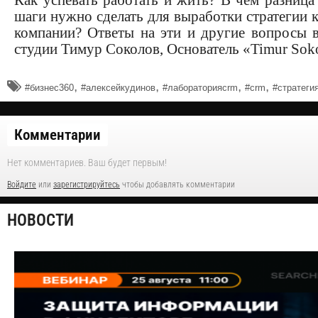
шаги нужно сделать для выработки стратегии 
компании? Ответы на эти и другие вопросы в
студии Тимур Соколов, Основатель «Timur Soko
,
,
,
,
#бизнес360
#алексейкудинов
#лабораторияcrm
#crm
#стратеги
Комментарии
Нет комментариев. Ваш будет первым!
Войдите
или
зарегистрируйтесь
чтобы добавлять комментарии
НОВОСТИ