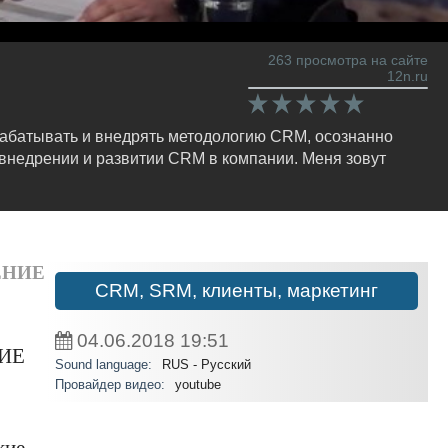
263 просмотра на сайте
12n.ru
рабатывать и внедрять методологию CRM, осознанно
внедрении и развитии CRM в компании. Меня зовут
ЕНИЕ
CRM, SRM, клиенты, маркетинг
04.06.2018
19:51
ИЕ
Sound language:
RUS - Русский
Провайдер видео:
youtube
кие