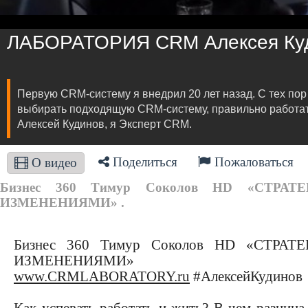
ЛАБОРАТОРИЯ CRM Алексея Ку
Первую CRM-систему я внедрил 20 лет назад. С тех по
выбирать подходящую CRM-систему, правильно работать
Алексей Кудинов, я Эксперт CRM.
Поделиться
Пожаловаться
О видео
Бизнес 360 Тимур Соколов HD «СТР
ИЗМЕНЕНИЯМИ» .
Бизнес 360 Тимур Соколов HD «СТР
ИЗМЕНЕНИЯМИ»
www.CRMLABORATORY.ru
#АлексейКудинов
Как успевать работать и жить? В чем разниц