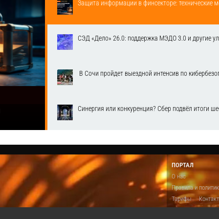
Защита информации в финсекторе: технические м
СЭД «Дело» 26.0: поддержка МЭДО 3.0 и другие у
​ В Сочи пройдет выездной интенсив по кибербе
Синергия или конкуренция? Сбер подвёл итоги ш
1
ПОРТАЛ
О нас
Правила и полити
Тарифы
Контак
Предложить виде