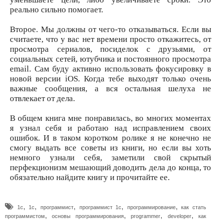
реально сильно помогает.
Второе. Мы должны от чего-то отказываться. Если вы
считаете, что у вас нет времени просто откажитесь, от
просмотра сериалов, посиделок с друзьями, от
социальных сетей, ютубчика и постоянного просмотра
email. Сам буду активно использовать фокусировку в
новой версии iOS. Когда тебе выходят только очень
важные сообщения, а вся остальная шелуха не
отвлекает от дела.
В общем книга мне понравилась, во многих моментах
я узнал себя и работаю над исправлением своих
ошибок. И в таком коротком ролике я не конечно не
смогу выдать все советы из книги, но если вы хоть
немного узнали себя, заметили свой скрытый
перфекционизм мешающий доводить дела до конца, то
обязательно найдите книгу и прочитайте ее.
,
,
,
,
,
1c
1с
программист
программист 1с
программирование
как стать
,
,
,
,
программистом
основы программирования
programmer
developer
как