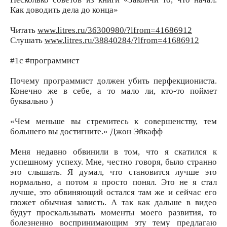
Как доводить дела до конца»
Читать
www.litres.ru/36300980/?lfrom=41686912
Слушать
www.litres.ru/38840284/?lfrom=41686912
#1с #программист
Почему программист должен убить перфекциониста.
Конечно же в себе, а то мало ли, кто-то поймет
буквально )
«Чем меньше вы стремитесь к совершенству, тем
большего вы достигните.» Джон Эйкафф
Меня недавно обвинили в том, что я скатился к
успешному успеху. Мне, честно говоря, было странно
это слышать. Я думал, что становится лучше это
нормально, а потом я просто понял. Это не я стал
лучше, это обвиняющий остался там же и сейчас его
гложет обычная зависть. А так как дальше в видео
будут проскальзывать моменты моего развития, то
болезненно воспринимающим эту тему предлагаю