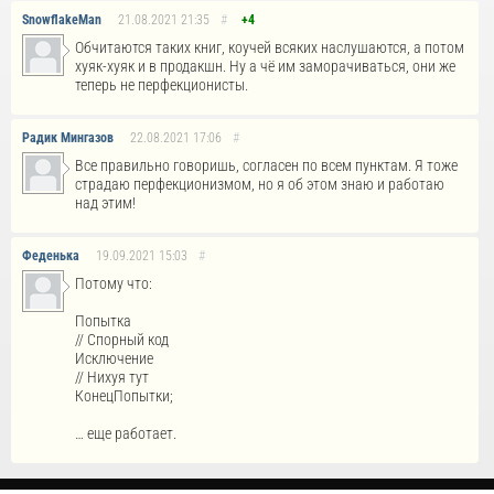
SnowflakeMan
21.08.2021
21:35
#
+4
Обчитаются таких книг, коучей всяких наслушаются, а потом
хуяк-хуяк и в продакшн. Ну а чё им заморачиваться, они же
теперь не перфекционисты.
Радик Мингазов
22.08.2021
17:06
#
Все правильно говоришь, согласен по всем пунктам. Я тоже
страдаю перфекционизмом, но я об этом знаю и работаю
над этим!
Феденька
19.09.2021
15:03
#
Потому что:
Попытка
// Спорный код
Исключение
// Нихуя тут
КонецПопытки;
… еще работает.