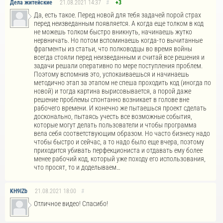
Дела житейские
21.08.2021
14:37
#
+3
Да, есть такое. Перед новой для тебя задачей порой страх
перед неизведанным появляется. А когда еще толком в код
не можешь толком быстро вникнуть, начинаешь жутко
нервничать. Но потом вспоминаешь когда-то вычитанные
фрагменты из статьи, что полководцы во время войны
всегда стояли перед неизведанным и считай все решения и
задачи решали оперативно по мере поступления проблем.
Поэтому вспомнив это, успокаиваешься и начинаешь
методично этап за этапом не спеша проходить код (иногда по
новой) и тогда картина вырисовывается, а порой даже
решение проблемы спонтанно возникает в голове вне
рабочего времени. И конечно же пытаешься проект сделать
досконально, пытаясь учесть все возможные события,
которые могут делать пользователи и чтобы программа
вела себя соответствующим образом. Но часто бизнесу надо
чтобы быстро и сейчас, а то надо было еще вчера, поэтому
приходится убивать перфекциониста и отдавать ему более
менее рабочий код, который уже походу его использования,
что просят, то и доделываем…
KH9IZb
21.08.2021
18:00
#
Отличное видео! Спасибо!