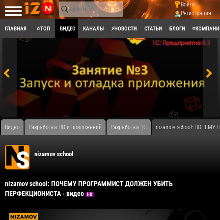
Войти
Регистрация
ГЛАВНАЯ
⭐ТОП
ВИДЕО
КАНАЛЫ
⚡НОВОСТИ
СТАТЬИ
БЛОГИ
◽КОМПАНИ
Видео
Разработка ПО и приложений
Разработка 1С
nizamov school: ПОЧЕМ
nizamov school
nizamov school: ПОЧЕМУ ПРОГРАММИСТ ДОЛЖЕН УБИТЬ
ПЕРФЕКЦИОНИСТА - видео
HD