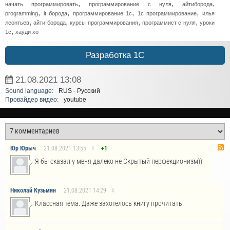
,
,
,
начать программировать
программирование с нуля
айтиборода
,
,
,
,
programming
it борода
программирование 1с
1с программирование
илья
,
,
,
,
леонтьев
айти борода
курсы программирования
программист с нуля
уроки
,
1с
хауди хо
Разработка 1С
21.08.2021
13:08
Sound language:
RUS - Русский
Провайдер видео:
youtube
Юр Юрыч
21.08.2021
13:55
#
+1
Я бы сказал у меня далеко не Скрытый перфекционизм))
Николай Кузьмин
21.08.2021
14:29
#
Классная тема. Даже захотелось книгу прочитать.