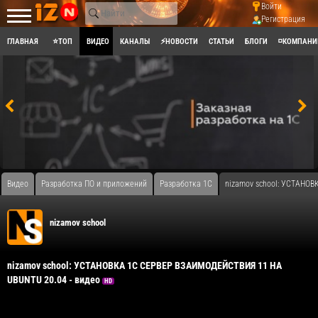
Войти
Регистрация
ГЛАВНАЯ
⭐ТОП
ВИДЕО
КАНАЛЫ
⚡НОВОСТИ
СТАТЬИ
БЛОГИ
◽КОМПАНИ
Видео
Разработка ПО и приложений
Разработка 1С
nizamov school: УСТАНОВ
nizamov school
nizamov school: УСТАНОВКА 1С СЕРВЕР ВЗАИМОДЕЙСТВИЯ 11 НА
UBUNTU 20.04 - видео
HD