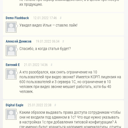
их продукцию.
Demo Flashback
12.01.2022
17:46
#
Увидел видео Ильи — ставлю лайк!
Алексей Денисов
19.01.2022
06:34
#
Спасибо, а когда статья будет?
Евгений Е
21.01.2022
14:36
#
А кто разобрался, как снять ограничение на 10
пользователей при видео звонке? Имеется КОРП лицензия на
600 пользователей и 3 сервера 1С, но ограничение в 10
человек при видео звонке мешает работать, хотя бы 40
человек.
Digital Eagle
25.01.2022
22:38
#
Каким образом выдавать права доступа сотрудникам чтобы
они не входили под админом в 1с? Что еще нужно указывать
в настройках 1с при добавления типовой конфигурации? А
где именно будут храниться например номенклатуры, отчеты