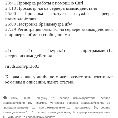
23:41
Проверка работы с помощью Curl
24:10
Просмотр логов сервера взаимодействия
25:00
Проверка статуса службы сервера
взаимодействия
26:00
Настройка брандмауэра ufw
27:29
Регистрация базы 1С на сервере взаимодействия
и проверка обмена сообщениями
#1с #1c #курсы1с #программист1с
#сервервзаимодействия
ruvds.com/pr3603
К сожалению youtube не может разместить некоторые
команды в описании, ждите статью.
,
,
,
,
,
linux
ubuntu
линукс
1с
сервер взаимодействия
сервер
,
,
,
взаимодействия 1с
низамов
установка сервера взаимодействия
1с
,
,
,
,
программирование
1c
программирование 1с
программист 1с
сервер
,
,
взаимодействия 1c
1с сервер взаимодействия
1с сервер взаимодействия
,
11
установка 1с сервер взаимодейств