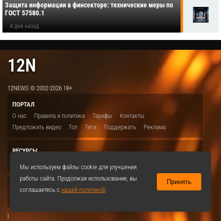
Защита информации в финсекторе: технические меры по
ГОСТ 57580.1
4 дня назад
12N
12NEWS © 2002-2026 18+
ПОРТАЛ
О нас
Правила и политика
Тарифы
Контакты
Предложить видео
Топ
Теги
Поддержать
Реклама
РЕСУРСЫ
ITBION.RU
12N.RU
EDU.12N
SMART.12N
12NEWS.RU
Мы используем файлы cookie для улучшения
работы сайта. Продолжая использование, вы
Принять
СОЦСЕТИ
соглашаетесь с
нашей политикой
.
VKontakte
|