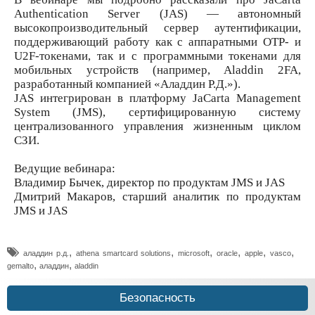
Authentication Server (JAS) — автономный
высокопроизводительный сервер аутентификации,
поддерживающий работу как с аппаратными OTP- и
U2F-токенами, так и с программными токенами для
мобильных устройств (например, Aladdin 2FA,
разработанный компанией «Аладдин Р.Д.»).
JAS интегрирован в платформу JaCarta Management
System (JMS), сертифицированную систему
централизованного управления жизненным циклом
СЗИ.
Ведущие вебинара:
Владимир Бычек, директор по продуктам JMS и JAS
Дмитрий Макаров, старший аналитик по продуктам
JMS и JAS
,
,
,
,
,
,
аладдин р.д.
athena smartcard solutions
microsoft
oracle
apple
vasco
,
,
gemalto
аладдин
aladdin
Безопасность