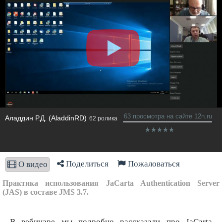
63 просмотра на сайте 12n.ru
Аладдин Р.Д. (AladdinRD)
62 ролика
Поделиться
Пожаловаться
О видео
Практика использования JaCarta Authentication Server
(JAS) в составе JMS 3.7.
В вебинаре мы подробно рассказали про JaCarta