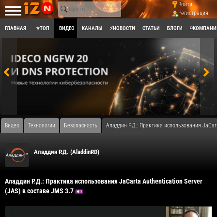
Войти
Регистрация
ГЛАВНАЯ
⭐ТОП
ВИДЕО
КАНАЛЫ
⚡НОВОСТИ
СТАТЬИ
БЛОГИ
◽КОМПАНИ
Видео
Технологии
Безопасность
Аладдин Р.Д.: Практика использования JaCarta
Аладдин Р.Д. (AladdinRD)
Аладдин Р.Д.: Практика использования JaCarta Authentication Server
(JAS) в составе JMS 3.7
HD