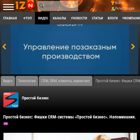
Войти
Регистрация
ГЛАВНАЯ
⭐ТОП
ВИДЕО
КАНАЛЫ
⚡НОВОСТИ
СТАТЬИ
БЛОГИ
◽КОМПАНИ
Видео
Технологии
CRM, SRM, клиенты, маркетинг
Простой бизнес: Фишки CRM
Простой бизнес
Простой бизнес: Фишки CRM-системы «Простой бизнес». Напоминания.
HD