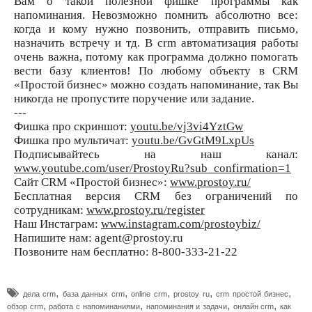
Вам о такой полезной фишке программы как
напоминания. Невозможно помнить абсолютно все:
когда и кому нужно позвонить, отправить письмо,
назначить встречу и тд. В crm автоматизация работы
очень важна, потому как программа должно помогать
вести базу клиентов! По любому объекту в CRM
«Простой бизнес» можно создать напоминание, так Вы
никогда не пропустите поручение или задание.
---
Фишка про скриншот:
youtu.be/vj3vi4YztGw
Фишка про мультичат:
youtu.be/GvGtM9LxpUs
Подписывайтесь на наш канал:
www.youtube.com/user/ProstoyRu?sub_confirmation=1
Сайт CRM «Простой бизнес»:
www.prostoy.ru/
Бесплатная версия CRM без ограничений по
сотрудникам:
www.prostoy.ru/register
Наш Инстаграм:
www.instagram.com/prostoybiz/
Напишите нам: agent@prostoy.ru
Позвоните нам бесплатно: 8-800-333-21-22
,
,
,
,
,
дела crm
база данных crm
online crm
prostoy ru
crm простой бизнес
,
,
,
,
обзор crm
работа с напоминаниями
напоминания и задачи
онлайн crm
как