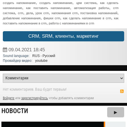
,
,
,
создать напоминание
создать напоминание
црм система
как сделать
,
,
,
напоминание
как поставить напоминание
автоматизация работы
crm
,
,
,
,
,
,
система
crm
дела
урок crm
напоминания crm
постановка напоминаний
,
,
,
добавление напоминания
фишки crm
как сделать напоминание в crm
как
,
поставить напоминание в crm
работа с напоминаниями в crm
CRM, SRM, клиенты, маркетинг
09.04.2021
18:45
Sound language:
RUS - Русский
Провайдер видео:
youtube
Нет комментариев. Ваш будет первым!
Войдите
или
зарегистрируйтесь
чтобы добавлять комментарии
НОВОСТИ
▶