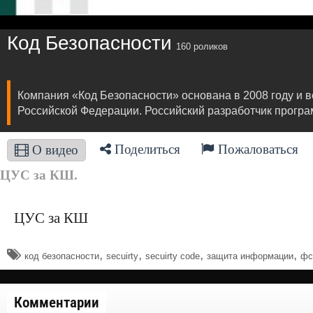
Код Безопасности
160 роликов
Компания «Код Безопасности» основана в 2008 году и 
Российской Федерации. Российский разработчик прогр
Поделиться
Пожаловаться
О видео
ЦУС за КШ.
ЦУС за КШ
,
,
,
,
код безопасности
secuirty
secuirty code
защита информации
фс
Комментарии