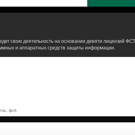
ведет свою деятельность на основании девяти лицензий Ф
аммных и аппаратных средств защиты информации.
,
тэк
фсб