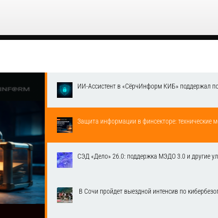
ИИ-Ассистент в «СёрчИнформ КИБ» поддержал п
Защита информации в финсекторе: технические м
СЭД «Дело» 26.0: поддержка МЭДО 3.0 и другие у
​ В Сочи пройдет выездной интенсив по кибербе