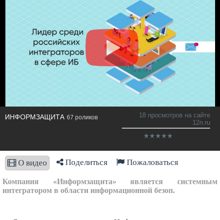
18 просмотров на сайте
ИНФОРМЗАЩИТА
67 роликов
12n.ru
Поделиться
Пожаловаться
О видео
Компания «Информзащита» является системным
интегратором в области информационной безоп.