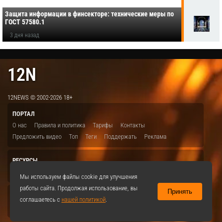
Защита информации в финсекторе: технические меры по
ГОСТ 57580.1
3 дня назад
12N
12NEWS © 2002-2026 18+
ПОРТАЛ
О нас
Правила и политика
Тарифы
Контакты
Предложить видео
Топ
Теги
Поддержать
Реклама
РЕСУРСЫ
ITBION.RU
12N.RU
EDU.12N
SMART.12N
12NEWS.RU
Мы используем файлы cookie для улучшения
работы сайта. Продолжая использование, вы
Принять
СОЦСЕТИ
соглашаетесь с
нашей политикой
.
VKontakte