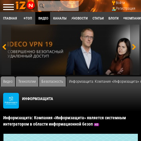
Войти
Регистрация
ГЛАВНАЯ
⭐ТОП
ВИДЕО
КАНАЛЫ
⚡НОВОСТИ
СТАТЬИ
БЛОГИ
◽КОМПАНИ
Видео
Технологии
Безопасность
Информзащита: Компания «Информзащита» я
ИНФОРМЗАЩИТА
Информзащита: Компания «Информзащита» является системным
интегратором в области информационной безоп
HD