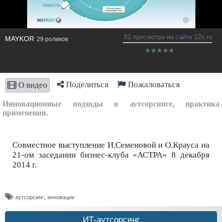
82 просмотра на сайте 12n.ru
MAYKOR
29 роликов
Поделиться
Пожаловаться
О видео
Инновационные подходы в аутсорсинге, практика
применения.
Совместное выступление И.Семеновой и О.Крауса на
21-ом заседании бизнес-клуба «АСТРА» 8 декабря
2014 г.
,
аутсорсинг
инновации
ИТ-аутсорсинг