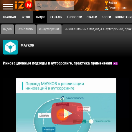
Войти
Регистрация
ГЛАВНАЯ
⭐ТОП
ВИДЕО
КАНАЛЫ
⚡НОВОСТИ
СТАТЬИ
БЛОГИ
◽КОМПАНИ
Видео
Технологии
ИТ-аутсорсинг
Инновационные подходы в аутсорсинге, пра
MAYKOR
Инновационные подходы в аутсорсинге, практика применения
HD