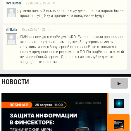
Sky Hunter
22.08.2012
15:36
#
у меня почты 3 вскрывали паходу дела, причем пароль бы не
простой. Гугл, Яху и прочие ком понадежнее будут.
ill Skillz
15.08.2016
14:36
#
СМИ как всегда в своём духе «ROLF» mail.ru сами разносчики
эксплоитов и руткитов: «менеджер браузеров» «амиго»
«спутник» «поиск браузерной строки» всё это относится к
классу вредоносного и рекламного ПО. По надёжности самый
не защищённый сервис. Для почты используйте крипто
защищённые клиенты.
НОВОСТИ
▶