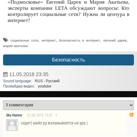
«Подмосковье» Евгений Царев и Мария Акатьева,
эксперты компании LETA обсуждают вопросы: Кто
контролирует социальные сети? Нужна ли цензура в
интернет?
,
,
,
,
социальные сети
интернет
безопасность в интернет
евгений царев
мария акатьева
Безопасность
11.05.2018
23:35
Sound language:
RUS - Русский
Провайдер видео:
youtube
Sky Hunter
22.08.2012
15:35
#
сидит) майл ру взламывается на ура )